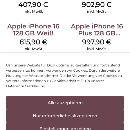
Schwarz
407,90
€
902,90
€
inkl. MwSt.
inkl. MwSt.
Apple iPhone 16
Apple iPhone 16
128 GB Weiß
Plus 128 GB
Schwarz
815,90
€
997,90
€
inkl. MwSt.
inkl. MwSt.
Um unsere Website für Dich optimal zu gestalten und fortlaufend
verbessern zu können, verwenden wir Cookies. Durch die weitere
Nutzung der Website stimmst Du der Verwendung von Cookies zu.
Impressum
Weitere Informationen zu Cookies erhältst Du in unserer
Datenschutzerklärung.
AGB
Datenschutz
Alle akzeptieren
Vertrag widerrufen
Nur erforderliche akzeptieren
Hinweis zur Batterieentsorgung
Einstellungen anzeigen