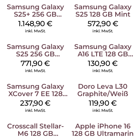
Samsung Galaxy
Samsung Galaxy
S25+ 256 GB
S25 128 GB Mint
Icyblue
1.148,90
€
572,90
€
inkl. MwSt.
inkl. MwSt.
Samsung Galaxy
Samsung Galaxy
S25 256 GB
A16 LTE 128 GB
Icyblue
Black
771,90
€
130,90
€
inkl. MwSt.
inkl. MwSt.
Samsung Galaxy
Doro Leva L30
XCover 7 EE 128
Graphite/Weiß
GB Black
237,90
€
119,90
€
inkl. MwSt.
inkl. MwSt.
Crosscall Stellar-
Apple iPhone 16
M6 128 GB
128 GB Ultramarin