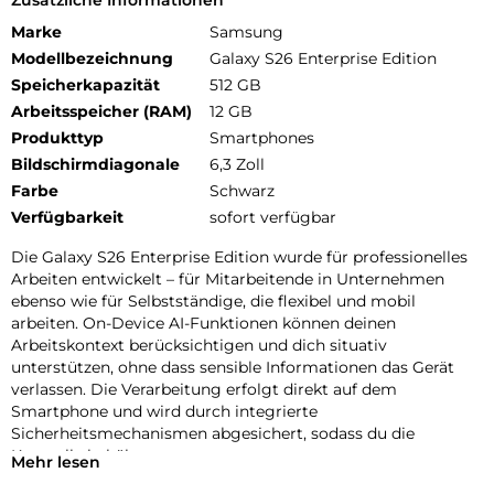
Marke
Samsung
Modellbezeichnung
Galaxy S26 Enterprise Edition
Speicherkapazität
512 GB
Arbeitsspeicher (RAM)
12 GB
Produkttyp
Smartphones
Bildschirmdiagonale
6,3 Zoll
Farbe
Schwarz
Verfügbarkeit
sofort verfügbar
Die Galaxy S26 Enterprise Edition wurde für professionelles
Arbeiten entwickelt – für Mitarbeitende in Unternehmen
ebenso wie für Selbstständige, die flexibel und mobil
arbeiten. On-Device AI-Funktionen können deinen
Arbeitskontext berücksichtigen und dich situativ
unterstützen, ohne dass sensible Informationen das Gerät
verlassen. Die Verarbeitung erfolgt direkt auf dem
Smartphone und wird durch integrierte
Sicherheitsmechanismen abgesichert, sodass du die
Kontrolle behältst.
Mehr lesen
Du suchst nach digitaler Assistenz im Alltag? Now Nudge ist