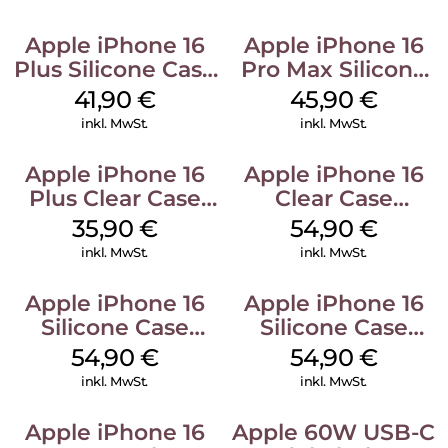
Apple iPhone 16
Apple iPhone 16
Plus Silicone Case
Pro Max Silicone
MagSafe Stone
Case MagSafe
41,90
€
45,90
€
Gray
Ultramarine
inkl. MwSt.
inkl. MwSt.
Apple iPhone 16
Apple iPhone 16
Plus Clear Case
Clear Case
MagSafe
MagSafe
35,90
€
54,90
€
Transparent
Transparent
inkl. MwSt.
inkl. MwSt.
Apple iPhone 16
Apple iPhone 16
Silicone Case
Silicone Case
MagSafe Black
MagSafe Lake
54,90
€
54,90
€
Green
inkl. MwSt.
inkl. MwSt.
Apple iPhone 16
Apple 60W USB-C