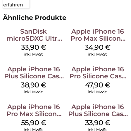
erfahren
Ähnliche Produkte
SanDisk
Apple iPhone 16
microSDXC Ultra
Pro Max Silicone
128 GB + Adapter
Case MagSafe
33,90
€
34,90
€
Mobile
Denim
inkl. MwSt.
inkl. MwSt.
Apple iPhone 16
Apple iPhone 16
Plus Silicone Case
Pro Silicone Case
MagSafe Denim
MagSafe Denim
38,90
€
47,90
€
inkl. MwSt.
inkl. MwSt.
Apple iPhone 16
Apple iPhone 16
Pro Max Silicone
Plus Silicone Case
Case MagSafe
MagSafe Lake
55,90
€
33,90
€
Stone Gray
Green
inkl. MwSt.
inkl. MwSt.