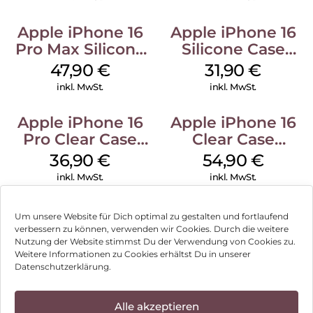
Apple iPhone 16
Apple iPhone 16
Pro Max Silicone
Silicone Case
Case MagSafe
MagSafe Fuchsia
47,90
€
31,90
€
Black
inkl. MwSt.
inkl. MwSt.
Apple iPhone 16
Apple iPhone 16
Pro Clear Case
Clear Case
MagSafe
MagSafe
36,90
€
54,90
€
Transparent
Transparent
inkl. MwSt.
inkl. MwSt.
Um unsere Website für Dich optimal zu gestalten und fortlaufend
verbessern zu können, verwenden wir Cookies. Durch die weitere
Nutzung der Website stimmst Du der Verwendung von Cookies zu.
Impressum
Weitere Informationen zu Cookies erhältst Du in unserer
Datenschutzerklärung.
AGB
Datenschutz
Alle akzeptieren