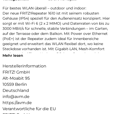
Für bestes WLAN überall – outdoor und indoor:
Der neue FRITZ!Repeater 1610 ist mit seinem robusten
Gehäuse (IP54) speziell für den Außeneinsatz konzipiert. Hier
sorgt er mit Wi-Fi 6 (2 x 2 MIMO) und Datenraten von bis zu
3000 MBit/s für schnelle, stabile Verbindungen – im Garten,
auf der Terrasse oder dem Balkon. Mit Power over Ethernet
(PoE+) ist der Repeater zudem ideal für Innenbereiche
geeignet und erweitert das WLAN flexibel dort, wo keine
Steckdose vorhanden ist. Mit Gigabit-LAN, Mesh-Komfort
sowie regelmäßigen Updates, 5 Jahren Garantie und dem
Mehr lesen
bewährten FRITZ!OS ist der FRITZ!Repeater 1610 die smarte
Erweiterung für anspruchsvolle WLAN-Umgebungen –
Herstellerinformation
sowohl draußen als auch drinnen.
FRITZ! GmbH
Robust im Außeneinsatz – einfache Einrichtung:
Alt-Moabit 95
Der FRITZ!Repeater 1610 Outdoor überzeugt mit seinem
10559 Berlin
kompakten, nach IP54 zertifizierten Gehäuse bei Wind und
Deutschland
Wetter. Zwei im Lieferumfang enthaltene Adapter – weiß für
info@avm.de
außen, rot für innen – ermöglichen eine einfache und stabile
https://avm.de
Befestigung an unterschiedlichen Einsatzorten. Das
beiliegende flache LAN-Kabel lässt sich problemlos durch
Verantwortliche für die EU
viele Fenster führen ideal für die schnelle Installation im