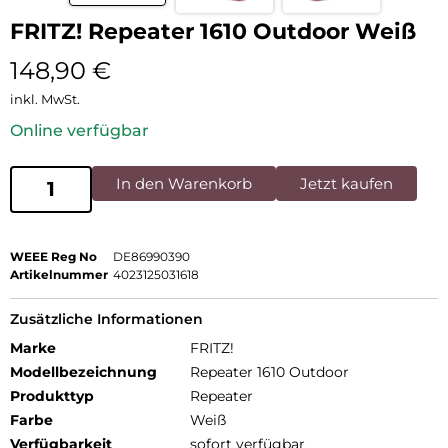
FRITZ! Repeater 1610 Outdoor Weiß
148,90
€
inkl. MwSt.
Online verfügbar
In den Warenkorb
Jetzt kaufen
WEEE Reg No
DE86990390
Artikelnummer
4023125031618
Zusätzliche Informationen
Marke
FRITZ!
Modellbezeichnung
Repeater 1610 Outdoor
Produkttyp
Repeater
Farbe
Weiß
Verfügbarkeit
sofort verfügbar