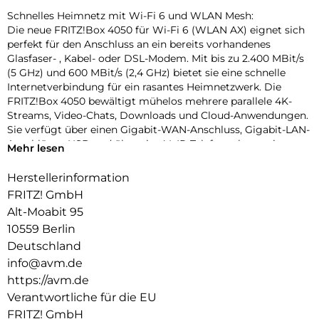
Schnelles Heimnetz mit Wi-Fi 6 und WLAN Mesh:
Die neue FRITZ!Box 4050 für Wi-Fi 6 (WLAN AX) eignet sich
perfekt für den Anschluss an ein bereits vorhandenes
Glasfaser- , Kabel- oder DSL-Modem. Mit bis zu 2.400 MBit/s
(5 GHz) und 600 MBit/s (2,4 GHz) bietet sie eine schnelle
Internetverbindung für ein rasantes Heimnetzwerk. Die
FRITZ!Box 4050 bewältigt mühelos mehrere parallele 4K-
Streams, Video-Chats, Downloads und Cloud-Anwendungen.
Sie verfügt über einen Gigabit-WAN-Anschluss, Gigabit-LAN-
Anschlüsse, USB und über eine VoIP-Telefonanlage mit
Mehr lesen
DECT-Basisstation. Zusätzlich bietet sie einen Anschluss für
ein analoges Telefon. Durch ihre kompakte Bauweise und
Herstellerinformation
ihren geringen Energiebedarf ist die FRITZ!Box 4050 für den
FRITZ! GmbH
Einstieg in ein modernes vernetztes Zuhause prädestiniert.
Alt-Moabit 95
Zentrale im WLAN Mesh:
10559 Berlin
Die FRITZ!Box 4050 sorgt als Zentrale im WLAN Mesh für
Deutschland
schnelle und zuverlässige Verbindungen. Die verteilten
info@avm.de
FRITZ!-Geräte – FRITZ!Repeater und FRITZ!Powerline –
https://avm.de
arbeiten in einem einzigen Netz, tauschen sich untereinander
aus und optimieren die Leistung aller WLAN-Geräte. So wird
Verantwortliche für die EU
die beste Verbindung immer dort aufgebaut, wo sie gerade
FRITZ! GmbH