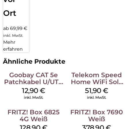
Filme, Musik und Bilder verfügbar gemacht und können z. B.
per Smartphone an Wiedergabegeräte verteilt werden. Die
Ort
FRITZ!Box 4050 ist damit eine leistungsstarke Plattform für
vernetzte Multimedia-Anwendungen wie IPTV, Video on
Demand oder 4K-Streaming.
ab 69,99 €
inkl. MwSt.
Mehr
erfahren
Ähnliche Produkte
Goobay CAT 5e
Telekom Speed
Patchkabel U/UTP
Home WiFi Solo
Grau
refurbished Weiß
12,90
€
51,90
€
inkl. MwSt.
inkl. MwSt.
FRITZ! Box 6825
FRITZ! Box 7690
4G Weiß
Weiß
128,90
€
378,90
€