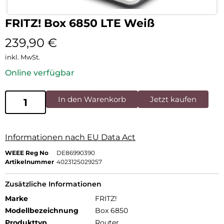
FRITZ! Box 6850 LTE Weiß
239,90
€
inkl. MwSt.
Online verfügbar
In den Warenkorb
Jetzt kaufen
Informationen nach EU Data Act
WEEE Reg No
DE86990390
Artikelnummer
4023125029257
Zusätzliche Informationen
Marke
FRITZ!
Modellbezeichnung
Box 6850
Produkttyp
Router