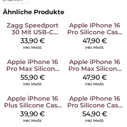
Ähnliche Produkte
Zagg Speedport
Apple iPhone 16
30 Mit USB-C
Pro Silicone Case
Kabel Weiß
MagSafe Denim
33,90
€
47,90
€
inkl. MwSt.
inkl. MwSt.
Apple iPhone 16
Apple iPhone 16
Pro Max Silicone
Pro Max Silicone
Case MagSafe
Case MagSafe
55,90
€
47,90
€
Stone Gray
Black
inkl. MwSt.
inkl. MwSt.
Apple iPhone 16
Apple iPhone 16
Plus Silicone Case
Pro Silicone Case
MagSafe Plum
MagSafe Black
39,90
€
54,90
€
inkl. MwSt.
inkl. MwSt.