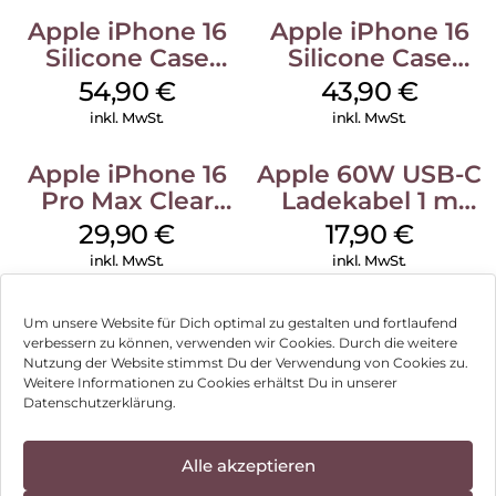
Apple iPhone 16
Apple iPhone 16
Silicone Case
Silicone Case
MagSafe Lake
MagSafe Plum
54,90
€
43,90
€
Green
inkl. MwSt.
inkl. MwSt.
Apple iPhone 16
Apple 60W USB-C
Pro Max Clear
Ladekabel 1 m
Case MagSafe
Weiß
29,90
€
17,90
€
Transparent
inkl. MwSt.
inkl. MwSt.
Um unsere Website für Dich optimal zu gestalten und fortlaufend
verbessern zu können, verwenden wir Cookies. Durch die weitere
Nutzung der Website stimmst Du der Verwendung von Cookies zu.
Impressum
Weitere Informationen zu Cookies erhältst Du in unserer
Datenschutzerklärung.
AGB
Datenschutz
Alle akzeptieren