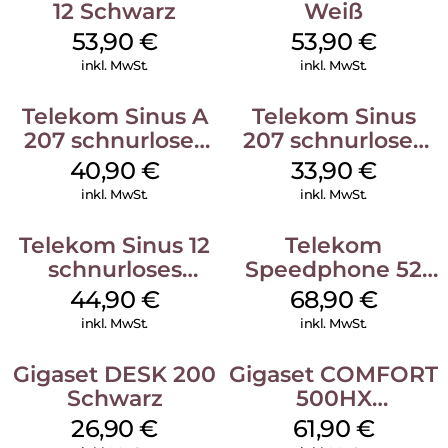
12 Schwarz
Weiß
53,90
€
53,90
€
inkl. MwSt.
inkl. MwSt.
Telekom Sinus A
Telekom Sinus
207 schnurloses
207 schnurloses
analog Telefon
analog Telefon
40,90
€
33,90
€
Schwarz
Schwarz
inkl. MwSt.
inkl. MwSt.
Telekom Sinus 12
Telekom
schnurloses
Speedphone 52
Analog Telefon
Schwarz
44,90
€
68,90
€
Weiß
inkl. MwSt.
inkl. MwSt.
Gigaset DESK 200
Gigaset COMFORT
Schwarz
500HX
Silber/Schwarz
26,90
€
61,90
€