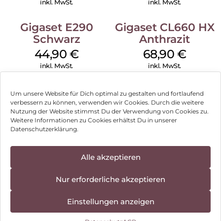
inkl. MwSt.
inkl. MwSt.
Gigaset E290
Gigaset CL660 HX
Schwarz
Anthrazit
44,90
€
68,90
€
inkl. MwSt.
inkl. MwSt.
Um unsere Website für Dich optimal zu gestalten und fortlaufend
verbessern zu können, verwenden wir Cookies. Durch die weitere
Nutzung der Website stimmst Du der Verwendung von Cookies zu.
Impressum
Weitere Informationen zu Cookies erhältst Du in unserer
Datenschutzerklärung.
AGB
Datenschutz
Alle akzeptieren
Vertrag widerrufen
Nur erforderliche akzeptieren
Hinweis zur Batterieentsorgung
Einstellungen anzeigen
Newsletter