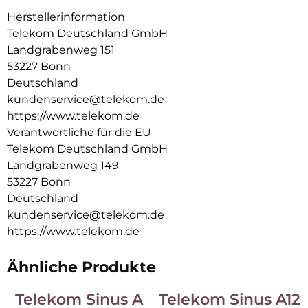
Mobilteile an der Basis angemeldet sind, wird mit dem
Herstellerinformation
Wechsel die Funktion der Basis deaktiviert, sie wird zu einem
Telekom Deutschland GmbH
Ladegerät. Die Funktionalität wurde ganz nach dem
Landgrabenweg 151
Grundsatz der Einfachheit und hohem Bedienkomfort
53227 Bonn
konzipiert. Das große Farbdisplay, die ergonomische
Tastatur mit Multifunktionstaste (3-Wege Navigation), die
Deutschland
einfache Inbetriebnahme, die intuitive Benutzerführung
kundenservice@telekom.de
runden das Kundenerlebnis ab
https://www.telekom.de
Verantwortliche für die EU
Telekom Deutschland GmbH
Landgrabenweg 149
53227 Bonn
Deutschland
kundenservice@telekom.de
https://www.telekom.de
Ähnliche Produkte
Telekom Sinus A
Telekom Sinus A12