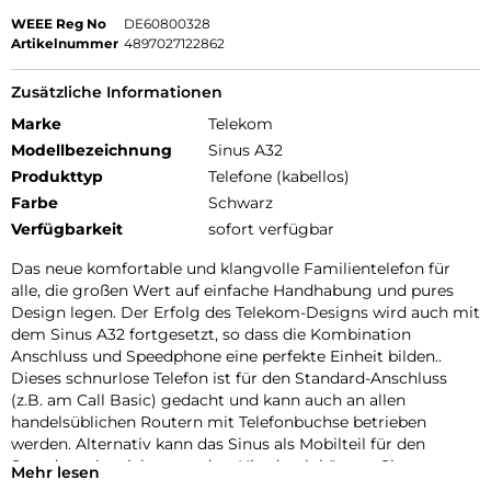
WEEE Reg No
DE60800328
Artikelnummer
4897027122862
Zusätzliche Informationen
Marke
Telekom
Modellbezeichnung
Sinus A32
Produkttyp
Telefone (kabellos)
Farbe
Schwarz
Verfügbarkeit
sofort verfügbar
Das neue komfortable und klangvolle Familientelefon für
alle, die großen Wert auf einfache Handhabung und pures
Design legen. Der Erfolg des Telekom-Designs wird auch mit
dem Sinus A32 fortgesetzt, so dass die Kombination
Anschluss und Speedphone eine perfekte Einheit bilden..
Dieses schnurlose Telefon ist für den Standard-Anschluss
(z.B. am Call Basic) gedacht und kann auch an allen
handelsüblichen Routern mit Telefonbuchse betrieben
werden. Alternativ kann das Sinus als Mobilteil für den
Speedport betrieben werden. Hierdurch können Sie
Mehr lesen
Telefonate in HD Voice Qualität führen. Sofern keine weiteren