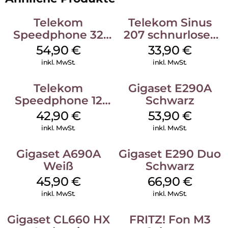
Telekom
Telekom Sinus
Speedphone 32
207 schnurloses
Ebenholz
analog Telefon
54,90
€
33,90
€
Schwarz
inkl. MwSt.
inkl. MwSt.
Telekom
Gigaset E290A
Speedphone 12
Schwarz
Weiß
42,90
€
53,90
€
inkl. MwSt.
inkl. MwSt.
Gigaset A690A
Gigaset E290 Duo
Weiß
Schwarz
45,90
€
66,90
€
inkl. MwSt.
inkl. MwSt.
Gigaset CL660 HX
FRITZ! Fon M3