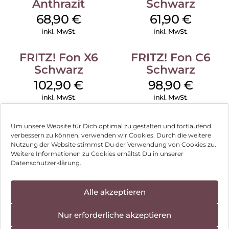
Anthrazit
Schwarz
68,90
€
61,90
€
inkl. MwSt.
inkl. MwSt.
FRITZ! Fon X6
FRITZ! Fon C6
Schwarz
Schwarz
102,90
€
98,90
€
inkl. MwSt.
inkl. MwSt.
Um unsere Website für Dich optimal zu gestalten und fortlaufend
verbessern zu können, verwenden wir Cookies. Durch die weitere
Nutzung der Website stimmst Du der Verwendung von Cookies zu.
Impressum
Weitere Informationen zu Cookies erhältst Du in unserer
Datenschutzerklärung.
AGB
Datenschutz
Alle akzeptieren
Vertrag widerrufen
Nur erforderliche akzeptieren
Hinweis zur Batterieentsorgung