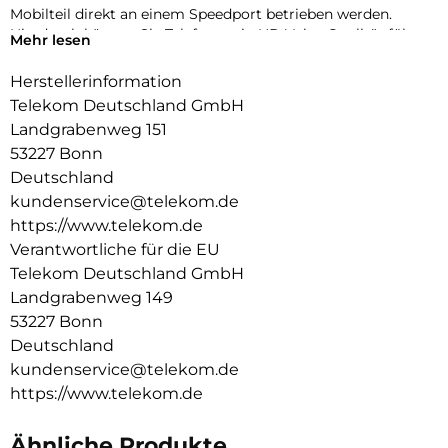
Mobilteil direkt an einem Speedport betrieben werden.
Hierdurch können Sie Telefonate in HD Voice Qualität führen.
Mehr lesen
Die Funktionalität wurde ganz nach dem Grundsatz der
Einfachheit und hohem Bedienkomfort konzipiert. Das
Herstellerinformation
große Farbdisplay, die ergonomische Tastatur mit
Telekom Deutschland GmbH
Multifunktionstaste (3-Wege Navigation), und die intuitive
Landgrabenweg 151
Benutzerführung
53227 Bonn
runden das Kundenerlebnis ab.
Deutschland
kundenservice@telekom.de
https://www.telekom.de
Verantwortliche für die EU
Telekom Deutschland GmbH
Landgrabenweg 149
53227 Bonn
Deutschland
kundenservice@telekom.de
https://www.telekom.de
Ähnliche Produkte