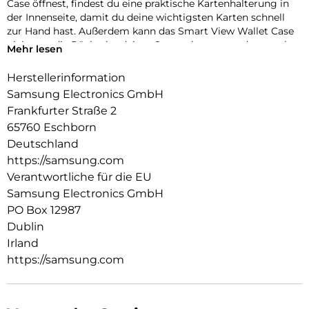
Case öffnest, findest du eine praktische Kartenhalterung in
der Innenseite, damit du deine wichtigsten Karten schnell
zur Hand hast. Außerdem kann das Smart View Wallet Case
nicht nur die Rückseite deines Smartphones, sondern auch
Mehr lesen
das Display vor Kratzern und bei Stürzen schützen.
Herstellerinformation
Samsung Electronics GmbH
Frankfurter Straße 2
65760 Eschborn
Deutschland
https://samsung.com
Verantwortliche für die EU
Samsung Electronics GmbH
PO Box 12987
Dublin
Irland
https://samsung.com