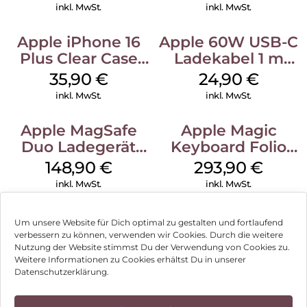
Ultramarine
inkl. MwSt.
inkl. MwSt.
Apple iPhone 16
Apple 60W USB-C
Plus Clear Case
Ladekabel 1 m
MagSafe
Weiß
35,90
€
24,90
€
Transparent
inkl. MwSt.
inkl. MwSt.
Apple MagSafe
Apple Magic
Duo Ladegerät
Keyboard Folio
Weiß
iPad 10.9″ (10.Gen.)
148,90
€
293,90
€
Weiß
inkl. MwSt.
inkl. MwSt.
Um unsere Website für Dich optimal zu gestalten und fortlaufend
verbessern zu können, verwenden wir Cookies. Durch die weitere
Nutzung der Website stimmst Du der Verwendung von Cookies zu.
Impressum
Weitere Informationen zu Cookies erhältst Du in unserer
Datenschutzerklärung.
AGB