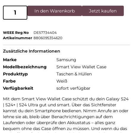
In den Warenkorb
Jetzt kaufen
WEEE Reg No
DE57734404
Artikelnummer
8806095354620
Zusätzliche Informationen
Marke
Samsung
Modellbezeichnung
Smart View Wallet Case
Produkttyp
Taschen & Hüllen
Farbe
Weiß
Verfügbarkeit
sofort verfügbar
Mit dem Smart View Wallet Case schützt du dein Galaxy S24
| S24+ | S24 Ultra gut und smart. Über das Sichtfenster
kannst du dein Smartphone bedienen. Nimm Anrufe an oder
lehne sie ab, bleib über Benachrichtigungen auf dem
Laufenden oder überprüfe den Akkustatus – alles ganz
bequem ohne das Case öffnen zu müssen. Und wenn du das