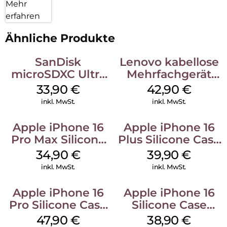
Mehr
erfahren
Ähnliche Produkte
SanDisk
Lenovo kabellose
microSDXC Ultra
Mehrfachgerät
128 GB + Adapter
Luna Grey
33,90
€
42,90
€
Mobile
inkl. MwSt.
inkl. MwSt.
Apple iPhone 16
Apple iPhone 16
Pro Max Silicone
Plus Silicone Case
Case MagSafe
MagSafe Plum
34,90
€
39,90
€
Denim
inkl. MwSt.
inkl. MwSt.
Apple iPhone 16
Apple iPhone 16
Pro Silicone Case
Silicone Case
MagSafe Denim
MagSafe
47,90
€
38,90
€