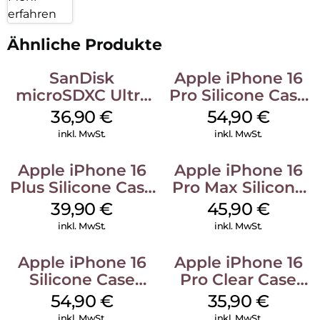
erfahren
Ähnliche Produkte
SanDisk
Apple iPhone 16
microSDXC Ultra
Pro Silicone Case
128 GB + Adapter
MagSafe Black
36,90
€
54,90
€
Mobile
inkl. MwSt.
inkl. MwSt.
Apple iPhone 16
Apple iPhone 16
Plus Silicone Case
Pro Max Silicone
MagSafe Plum
Case MagSafe
39,90
€
45,90
€
Ultramarine
inkl. MwSt.
inkl. MwSt.
Apple iPhone 16
Apple iPhone 16
Silicone Case
Pro Clear Case
MagSafe Lake
MagSafe
54,90
€
35,90
€
Green
Transparent
inkl. MwSt.
inkl. MwSt.