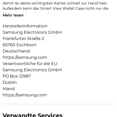
damit du deine wichtigsten Karten schnell zur Hand hast.
Außerdem kann das Smart View Wallet Case nicht nur die
Rückseite deines Smartphones,
Mehr lesen
sondern auch das Display vor Kratzern und bei Stürzen
schützen.
Herstellerinformation
Samsung Electronics GmbH
Frankfurter Straße 2
65760 Eschborn
Deutschland
https://samsung.com
Verantwortliche für die EU
Samsung Electronics GmbH
PO Box 12987
Dublin
Irland
https://samsung.com
Verwandte Services