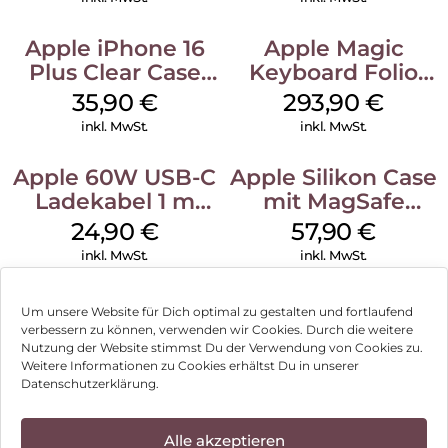
Apple iPhone 16
Apple Magic
Plus Clear Case
Keyboard Folio
MagSafe
iPad 10.9″ (10.Gen.)
35,90
€
293,90
€
Transparent
Weiß
inkl. MwSt.
inkl. MwSt.
Apple 60W USB-C
Apple Silikon Case
Ladekabel 1 m
mit MagSafe
Weiß
iPhone 14 Pro
24,90
€
57,90
€
(PRODUCT)RED
inkl. MwSt.
inkl. MwSt.
Um unsere Website für Dich optimal zu gestalten und fortlaufend
verbessern zu können, verwenden wir Cookies. Durch die weitere
Nutzung der Website stimmst Du der Verwendung von Cookies zu.
Impressum
Weitere Informationen zu Cookies erhältst Du in unserer
Datenschutzerklärung.
AGB
Datenschutz
Alle akzeptieren