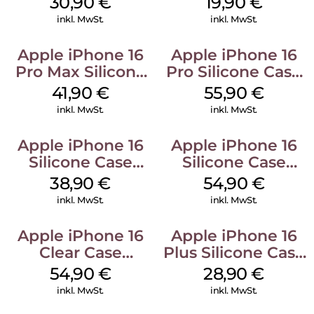
30,90
€
19,90
€
Weiß
inkl. MwSt.
inkl. MwSt.
Apple iPhone 16
Apple iPhone 16
Pro Max Silicone
Pro Silicone Case
Case MagSafe
MagSafe Stone
41,90
€
55,90
€
Ultramarine
Gray
inkl. MwSt.
inkl. MwSt.
Apple iPhone 16
Apple iPhone 16
Silicone Case
Silicone Case
MagSafe
MagSafe Black
38,90
€
54,90
€
Ultramarine
inkl. MwSt.
inkl. MwSt.
Apple iPhone 16
Apple iPhone 16
Clear Case
Plus Silicone Case
MagSafe
MagSafe Black
54,90
€
28,90
€
Transparent
inkl. MwSt.
inkl. MwSt.