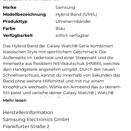
Marke
Samsung
Modellbezeichnung
Hybrid Band (S/M/L)
Produkttyp
Uhrenarmbänder
Farbe
Blau
Verfügbarkeit
sofort verfügbar
Das Hybrid Band der Galaxy Watch8-Serie kombiniert
klassischen Style mit sportlichem Geschmack. Die
Außenseite im Lederlook und einer Steppnaht und die
Innenseite aus flexiblem Nitrilkautschuk (HNBR), welches
dein Handgelenk angenehm umgibt. Durch den neuen
Schnellverschluss, kannst du innerhalb von Sekunden das
Band ohne weitere Hilfsmittel und mit nur einem
Knopfdruck wechseln. Wähle ein Armband das zu deinem
Stil passt und verleihe deiner Galaxy Watch8 | Watch8
Classic einen persönlichen Touch.
Mehr lesen
Herstellerinformation
Samsung Electronics GmbH
Frankfurter Straße 2