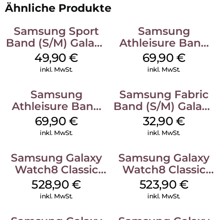
Ähnliche Produkte
Samsung Sport
Samsung
Band (S/M) Galaxy
Athleisure Band
Watch8/Watch8
(M/L) Galaxy
49,90
€
69,90
€
Classic White
Watch8/Watch8
inkl. MwSt.
inkl. MwSt.
Classic Graphite
Samsung
Samsung Fabric
Athleisure Band
Band (S/M) Galaxy
(S/M) Galaxy
Watch8/Watch8
69,90
€
32,90
€
Watch8/Watch8
Classic Red
inkl. MwSt.
inkl. MwSt.
Classic Sage
Samsung Galaxy
Samsung Galaxy
Watch8 Classic
Watch8 Classic
Black
White
528,90
€
523,90
€
inkl. MwSt.
inkl. MwSt.