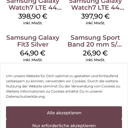
Samsung Galaxy
Samsung Galaxy
Watch7 LTE 44
Watch7 LTE 44
mm Silver
mm Green
398,90
€
397,90
€
inkl. MwSt.
inkl. MwSt.
Samsung Galaxy
Samsung Sport
Fit3 Silver
Band 20 mm S/M
Galaxy Watch4
64,90
€
26,90
€
Serie Graphite
inkl. MwSt.
inkl. MwSt.
Um unsere Website für Dich optimal zu gestalten und fortlaufend
verbessern zu können, verwenden wir Cookies. Durch die weitere
Nutzung der Website stimmst Du der Verwendung von Cookies zu.
Impressum
Weitere Informationen zu Cookies erhältst Du in unserer
Datenschutzerklärung.
AGB
Datenschutz
Alle akzeptieren
Vertrag widerrufen
Nur erforderliche akzeptieren