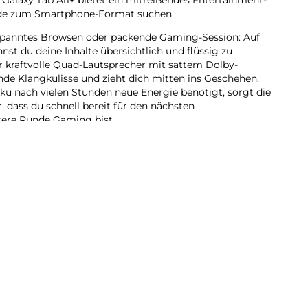
grade zum Smartphone-Format suchen.
spanntes Browsen oder packende Gaming-Session: Auf
st du deine Inhalte übersichtlich und flüssig zu
 kraftvolle Quad-Lautsprecher mit sattem Dolby-
nde Klangkulisse und zieht dich mitten ins Geschehen.
u nach vielen Stunden neue Energie benötigt, sorgt die
 dass du schnell bereit für den nächsten
tere Runde Gaming bist.
 mehr als unterhalten: Mit Google Gemini und Circle to
te AI-Funktionen direkt griffbereit. Erledige Aufgaben,
isiere deinen Alltag – bequem und ohne ständig
ssen. Mit Samsung Notes kannst du zudem alles, was
trukturieren und jederzeit wieder abrufen. Für ein
duktivität auf hohem Niveau nutzt du einfach die
le dein Galaxy Tab A11+ in eine PC-ähnliche
 zu multitasken. Integriere es nahtlos in dein Samsung
alaxy Geräte zusammenarbeiten können.
11+ einen Allrounder für deinen Tag, der Entertainment,
rstützung in einem Gerät vereint.