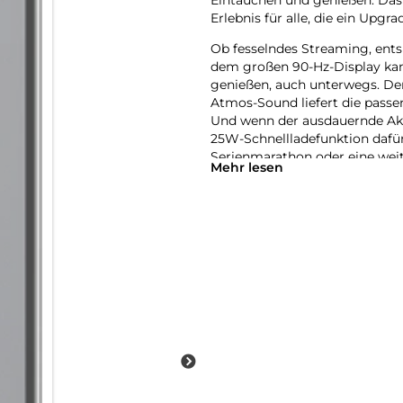
Erlebnis für alle, die ein Up
Ob fesselndes Streaming, ent
dem großen 90-Hz-Display kann
genießen, auch unterwegs. Der
Atmos-Sound liefert die passe
Und wenn der ausdauernde Akk
25W-Schnellladefunktion dafür,
Serienmarathon oder eine wei
Mehr lesen
Doch das Galaxy Tab A11+ kann
Search mit Google hast du smar
finde Informationen und organ
zwischen Apps wechseln zu mü
dir gerade einfällt, notieren, s
komfortables Arbeiten und Pro
Samsung DeX Funktion. Verwand
Arbeitsumgebung, um effizient
Ecosystem, damit all deine G
Entdecke mit dem Galaxy Tab A
Produktivität und smarte Unte