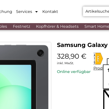
chung
Services
Kontakt
bles
Festnetz
Kopfhörer & Headsets
Smart Hom
Samsung Galaxy 
328,90
€
inkl. MwSt.
Produkt
Online verfügbar