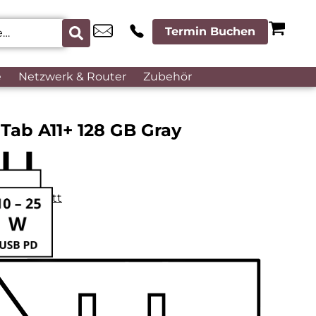
Termin Buchen
e
Netzwerk & Router
Zubehör
Tab A11+ 128 GB Gray
datenblatt