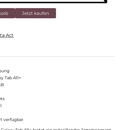
korb
Jetzt kaufen
ta Act
sung
xy Tab A11+
GB
B
ets
ll
rt verfügbar
Galaxy Tab A11+ bietet ein mitreißendes Entertainment-