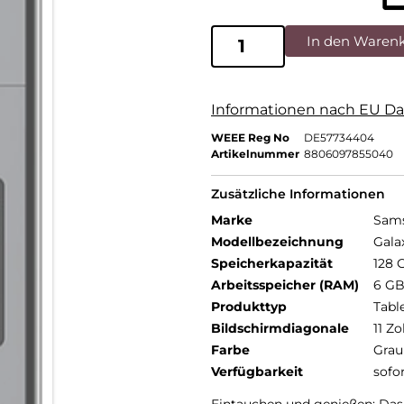
In den Waren
Informationen nach EU Da
WEEE Reg No
DE57734404
Artikelnummer
8806097855040
Zusätzliche Informationen
Marke
Sam
Modellbezeichnung
Gala
Speicherkapazität
128 
Arbeitsspeicher (RAM)
6 G
Produkttyp
Tabl
Bildschirmdiagonale
11 Zo
Farbe
Grau
Verfügbarkeit
sofo
Eintauchen und genießen: Das 