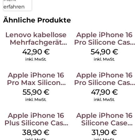
erfahren
Ähnliche Produkte
Lenovo kabellose
Apple iPhone 16
Mehrfachgerät
Pro Silicone Case
Luna Grey
MagSafe Black
42,90
€
54,90
€
inkl. MwSt.
inkl. MwSt.
Apple iPhone 16
Apple iPhone 16
Pro Max Silicone
Pro Silicone Case
Case MagSafe
MagSafe Denim
55,90
€
47,90
€
Stone Gray
inkl. MwSt.
inkl. MwSt.
Apple iPhone 16
Apple iPhone 16
Plus Silicone Case
Silicone Case
MagSafe Denim
MagSafe Fuchsia
38,90
€
31,90
€
inkl. MwSt.
inkl. MwSt.