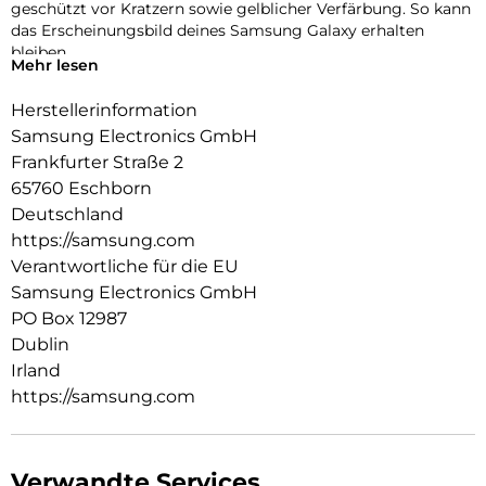
geschützt vor Kratzern sowie gelblicher Verfärbung. So kann
das Erscheinungsbild deines Samsung Galaxy erhalten
bleiben.
Mehr lesen
Dein Case – deine Leinwand für Sticker
Herstellerinformation
Das Clear Case bringt die Farbe deines A54 5G zur Geltung
und bietet dir gleichzeitig viel Platz, um deinem Case eine
Samsung Electronics GmbH
persönliche Note zu verleihen. Beklebe es mit Stickern und
Frankfurter Straße 2
mache es so zu einem Unikat.
65760 Eschborn
Deutschland
https://samsung.com
Verantwortliche für die EU
Samsung Electronics GmbH
PO Box 12987
Dublin
Irland
https://samsung.com
Verwandte Services