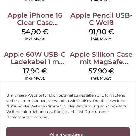
Apple iPhone 16
Apple Pencil USB-
Clear Case
C Weiß
MagSafe
54,90
€
91,90
€
Transparent
inkl. MwSt.
inkl. MwSt.
Apple 60W USB-C
Apple Silikon Case
Ladekabel 1 m
mit MagSafe
Weiß
iPhone 14 Pro
17,90
€
57,90
€
(PRODUCT)RED
inkl. MwSt.
inkl. MwSt.
Um unsere Website für Dich optimal zu gestalten und fortlaufend
verbessern zu können, verwenden wir Cookies. Durch die weitere
Nutzung der Website stimmst Du der Verwendung von Cookies zu.
Impressum
Weitere Informationen zu Cookies erhältst Du in unserer
Datenschutzerklärung.
AGB
Datenschutz
Alle akzeptieren