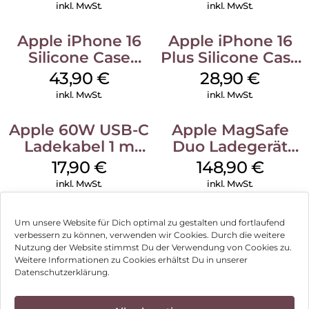
Ultramarine
inkl. MwSt.
inkl. MwSt.
Apple iPhone 16
Apple iPhone 16
Silicone Case
Plus Silicone Case
MagSafe Plum
MagSafe Black
43,90
€
28,90
€
inkl. MwSt.
inkl. MwSt.
Apple 60W USB-C
Apple MagSafe
Ladekabel 1 m
Duo Ladegerät
Weiß
Weiß
17,90
€
148,90
€
inkl. MwSt.
inkl. MwSt.
Um unsere Website für Dich optimal zu gestalten und fortlaufend
verbessern zu können, verwenden wir Cookies. Durch die weitere
Nutzung der Website stimmst Du der Verwendung von Cookies zu.
Impressum
Weitere Informationen zu Cookies erhältst Du in unserer
Datenschutzerklärung.
AGB