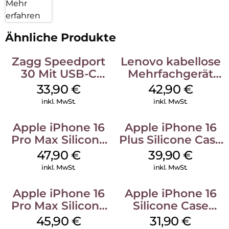
Mehr
erfahren
Ähnliche Produkte
Zagg Speedport
Lenovo kabellose
30 Mit USB-C
Mehrfachgerät
Kabel Weiß
Luna Grey
33,90
€
42,90
€
inkl. MwSt.
inkl. MwSt.
Apple iPhone 16
Apple iPhone 16
Pro Max Silicone
Plus Silicone Case
Case MagSafe
MagSafe Plum
47,90
€
39,90
€
Black
inkl. MwSt.
inkl. MwSt.
Apple iPhone 16
Apple iPhone 16
Pro Max Silicone
Silicone Case
Case MagSafe
MagSafe Fuchsia
45,90
€
31,90
€