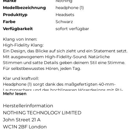
Marke
Nothing
Modellbezeichnung
headphone (1)
Produkttyp
Headsets
Farbe
Schwarz
Verfügbarkeit
sofort verfügbar
Klang von Innen:
High-Fidelity Klang:
Ein Design, das Blicke auf sich zieht und ein Statement setzt.
Mit ausgewogenem High-Fidelity-Sound. Natürliche
Stimmen und satte Details geben deinem Stil eine Stimme.
Für selbstbewusstes Hören, jeden Tag.
Klar und kraftvoll:
Headphone (1) sorgt dank des maßgefertigten 40-mm-
Lautsprechers und des hochlinearen Hörerdesigns mit PU-
Mehr lesen
Membran für eine effiziente Klangübertragung und tiefen,
satten Bass.
Herstellerinformation
Das PU-Polstermaterial ist effektiver als herkömmliche
NOTHING TECHNOLOGY LIMITED
Materialien wie PET und sorgt für tiefere, sattere Töne im
John Street 21 A
unteren Frequenzbereich. Mit einer Breite von 8,9 mm
WC1N 2BF London
übertrifft es Industrie-Standards, minimiert Verzerrungen