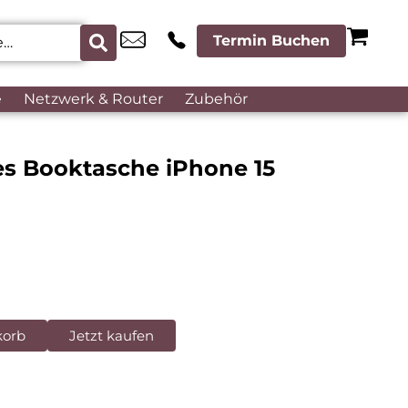
Termin Buchen
e
Netzwerk & Router
Zubehör
es Booktasche iPhone 15
korb
Jetzt kaufen