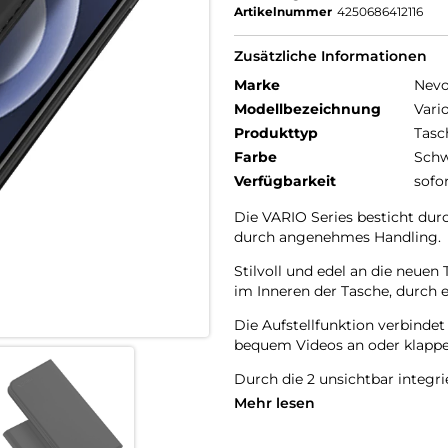
Artikelnummer
4250686412116
Zusätzliche Informationen
Marke
Nev
Modellbezeichnung
Vari
Produkttyp
Tasc
Farbe
Schw
Verfügbarkeit
sofo
Die VARIO Series besticht dur
durch angenehmes Handling.
Stilvoll und edel an die neu
im Inneren der Tasche, durch e
Die Aufstellfunktion verbinde
bequem Videos an oder klappen
Durch die 2 unsichtbar integr
Schutzhülle öffnet sich nicht 
Mehr lesen
Beim Umklappen der Frontklap