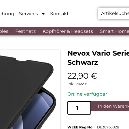
chung
Services
Kontakt
bles
Festnetz
Kopfhörer & Headsets
Smart Hom
Nevox Vario Seri
Schwarz
22,90
€
inkl. MwSt.
Online verfügbar
In den Waren
WEEE Reg No
DE38765828