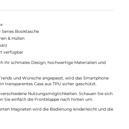
ox
o Series Booktasche
hen & Hüllen
arz
rt verfügbar
ch ihr schmales Design, hochwertige Materialien und
en Trends und Wünsche angepasst, wird das Smartphone
in transparentes Case aus TPU sicher geschützt.
t verschiedene Nutzungsmöglichkeiten. Schauen Sie sich
 Sie einfach die Frontklappe nach hinten um.
ierten Magneten wird die Bedienung kinderleicht und die
ungewollt.
pe wird diese ebenfalls durch die Magneten auf der