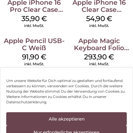
Apple iPhone 16
Apple iPhone 16
Pro Clear Case
Clear Case
MagSafe
MagSafe
35,90
€
54,90
€
Transparent
Transparent
inkl. MwSt.
inkl. MwSt.
Apple Pencil USB-
Apple Magic
C Weiß
Keyboard Folio
iPad 10.9″ (10.Gen.)
91,90
€
293,90
€
Weiß
inkl. MwSt.
inkl. MwSt.
Um unsere Website für Dich optimal zu gestalten und fortlaufend
verbessern zu können, verwenden wir Cookies. Durch die weitere
Nutzung der Website stimmst Du der Verwendung von Cookies zu.
Impressum
Weitere Informationen zu Cookies erhältst Du in unserer
Datenschutzerklärung.
AGB
Datenschutz
Alle akzeptieren
Vertrag widerrufen
Nur erforderliche akzeptieren