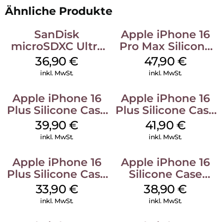
Ähnliche Produkte
SanDisk
Apple iPhone 16
microSDXC Ultra
Pro Max Silicone
128 GB + Adapter
Case MagSafe
36,90
€
47,90
€
Mobile
Black
inkl. MwSt.
inkl. MwSt.
Apple iPhone 16
Apple iPhone 16
Plus Silicone Case
Plus Silicone Case
MagSafe Plum
MagSafe Stone
39,90
€
41,90
€
Gray
inkl. MwSt.
inkl. MwSt.
Apple iPhone 16
Apple iPhone 16
Plus Silicone Case
Silicone Case
MagSafe Lake
MagSafe
33,90
€
38,90
€
Green
Ultramarine
inkl. MwSt.
inkl. MwSt.