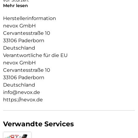
Mehr lesen
Das Display ist durch die seitlichen Flanken geschützt.
Herstellerinformation
Durch das verwendete Material ist diese komplett
nevox GmbH
Transparent und bringt jegliche Farbe des Smartphones,
Cervantesstraße 10
passend zur Geltung.
33106 Paderborn
Die Anschlüsse, Knöpfe und Kamera bleiben voll zugänglich.
Deutschland
Hochwertiges Schmutzabweisendes Material und
Verantwortliche für die EU
Schockproof durch eingearbeitete Luftpolster in den Ecken.
nevox GmbH
Cervantesstraße 10
33106 Paderborn
Deutschland
info@nevox.de
https://nevox.de
Verwandte Services