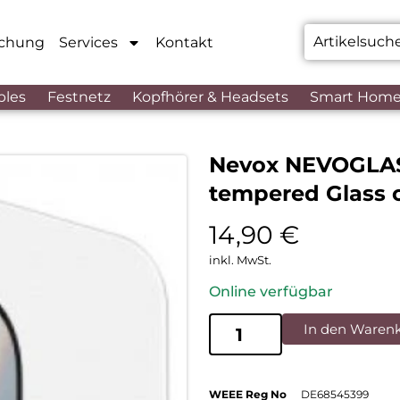
chung
Services
Kontakt
bles
Festnetz
Kopfhörer & Headsets
Smart Hom
Nevox NEVOGLASS
tempered Glass 
14,90
€
inkl. MwSt.
Online verfügbar
In den Waren
WEEE Reg No
DE68545399