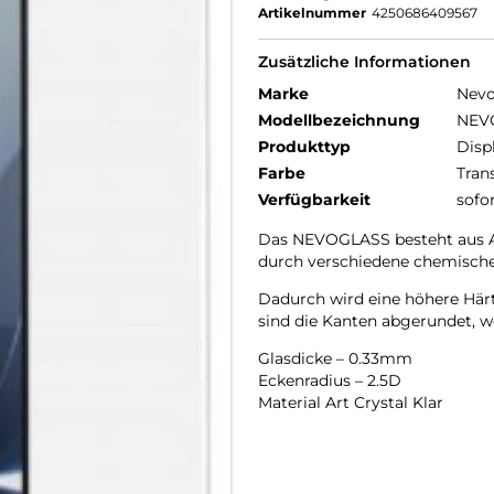
Artikelnummer
4250686409567
Zusätzliche Informationen
Marke
Nev
Modellbezeichnung
NEV
Produkttyp
Disp
Farbe
Tran
Verfügbarkeit
sofo
Das NEVOGLASS besteht aus AG
durch verschiedene chemische
Dadurch wird eine höhere Härte
sind die Kanten abgerundet, wo
Glasdicke – 0.33mm
Eckenradius – 2.5D
Material Art Crystal Klar