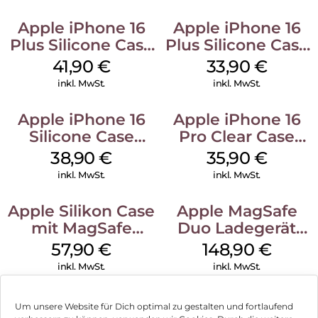
Apple iPhone 16
Apple iPhone 16
Plus Silicone Case
Plus Silicone Case
MagSafe Stone
MagSafe Lake
41,90
€
33,90
€
Gray
Green
inkl. MwSt.
inkl. MwSt.
Apple iPhone 16
Apple iPhone 16
Silicone Case
Pro Clear Case
MagSafe
MagSafe
38,90
€
35,90
€
Ultramarine
Transparent
inkl. MwSt.
inkl. MwSt.
Apple Silikon Case
Apple MagSafe
mit MagSafe
Duo Ladegerät
iPhone 14 Pro
Weiß
57,90
€
148,90
€
(PRODUCT)RED
inkl. MwSt.
inkl. MwSt.
Um unsere Website für Dich optimal zu gestalten und fortlaufend