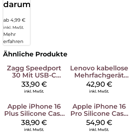
darum!
ab 4,99 €
inkl. MwSt.
Mehr
erfahren
Ähnliche Produkte
Zagg Speedport
Lenovo kabellose
30 Mit USB-C
Mehrfachgerät
Kabel Weiß
Luna Grey
33,90
€
42,90
€
inkl. MwSt.
inkl. MwSt.
Apple iPhone 16
Apple iPhone 16
Plus Silicone Case
Pro Silicone Case
MagSafe Denim
MagSafe Black
38,90
€
54,90
€
inkl. MwSt.
inkl. MwSt.