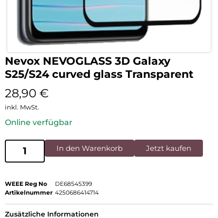
Nevox NEVOGLASS 3D Galaxy
S25/S24 curved glass Transparent
28,90
€
inkl. MwSt.
Online verfügbar
In den Warenkorb
Jetzt kaufen
WEEE Reg No
DE68545399
Artikelnummer
4250686414714
Zusätzliche Informationen