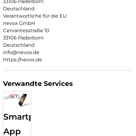
33106 Paderborn
Resistent gegen Kratzer
Deutschland
Fettabweisende Beschichtung
Verantwortliche für die EU
nevox GmbH
ULTRA-dünnes gehärtetes Glas aus Japan
Cervantesstraße 10
Keine Beeinträchtigung der Touch Bedienung
33106 Paderborn
Deutschland
Glasdicke – 0.33mm
info@nevox.de
Eckenradius – 2.5D
https://nevox.de
Material Art Crystal Klar
Verwandte Services
Smartphone
App