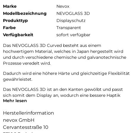
Marke
Nevox
Modellbezeichnung
NEVOGLASS 3D
Produkttyp
Displayschutz
Farbe
Transparent
Verfügbarkeit
sofort verfügbar
Das NEVOGLASS 3D Curved besteht aus einem
hochwertigem Material, welches in Japan hergestellt wird
und durch verschiedene chemische und galvanotechnische
Prozesse veredelt wird.
Dadurch wird eine höhere Härte und gleichzeitige Flexibilität
gewährleistet.
Das NEVOGLASS 3D ist an den Kanten gewölbt und passt
sich somit dem Display an, wodurch eine bessere Haptik
Mehr lesen
erzielt.
Durch die Umformungen wird das komplette Display
Herstellerinformation
zuverlässig geschützt.
nevox GmbH
Cervantesstraße 10
9H Härtegrad