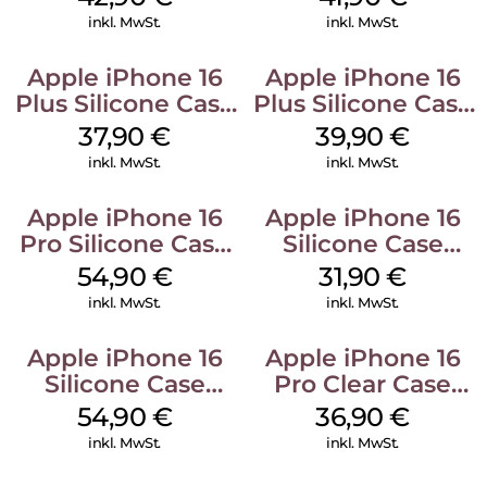
Ultramarine
inkl. MwSt.
inkl. MwSt.
Apple iPhone 16
Apple iPhone 16
Plus Silicone Case
Plus Silicone Case
MagSafe Lake
MagSafe Plum
37,90
€
39,90
€
Green
inkl. MwSt.
inkl. MwSt.
Apple iPhone 16
Apple iPhone 16
Pro Silicone Case
Silicone Case
MagSafe Black
MagSafe Fuchsia
54,90
€
31,90
€
inkl. MwSt.
inkl. MwSt.
Apple iPhone 16
Apple iPhone 16
Silicone Case
Pro Clear Case
MagSafe Lake
MagSafe
54,90
€
36,90
€
Green
Transparent
inkl. MwSt.
inkl. MwSt.