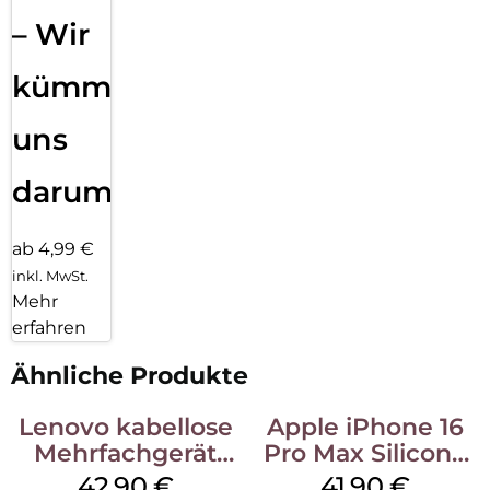
– Wir
kümmern
uns
darum!
ab 4,99 €
inkl. MwSt.
Mehr
erfahren
Ähnliche Produkte
Lenovo kabellose
Apple iPhone 16
Mehrfachgerät
Pro Max Silicone
Luna Grey
Case MagSafe
42,90
€
41,90
€