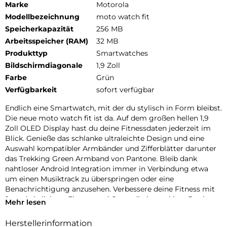
Marke
Motorola
Modellbezeichnung
moto watch fit
Speicherkapazität
256 MB
Arbeitsspeicher (RAM)
32 MB
Produkttyp
Smartwatches
Bildschirmdiagonale
1,9 Zoll
Farbe
Grün
Verfügbarkeit
sofort verfügbar
Endlich eine Smartwatch, mit der du stylisch in Form bleibst.
Die neue moto watch fit ist da. Auf dem großen hellen 1,9
Zoll OLED Display hast du deine Fitnessdaten jederzeit im
Blick. Genieße das schlanke ultraleichte Design und eine
Auswahl kompatibler Armbänder und Zifferblätter darunter
das Trekking Green Armband von Pantone. Bleib dank
nahtloser Android Integration immer in Verbindung etwa
um einen Musiktrack zu überspringen oder eine
Benachrichtigung anzusehen. Verbessere deine Fitness mit
fortschrittlichem Fitness und Gesundheitstracking. Dank
Mehr lesen
IP68 Wasserschutz einer Druckfestigkeit von 5 ATM und
Corning Gorilla Glass ist deine Uhr bestens geschützt. Und
Herstellerinformation