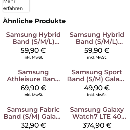
Mehr
erfahren
Ähnliche Produkte
Samsung Hybrid
Samsung Hybrid
Band (S/M/L)
Band (S/M/L)
Galaxy
Galaxy
59,90
€
59,90
€
Watch8/Watch8
Watch8/Watch8
inkl. MwSt.
inkl. MwSt.
Classic Black
Classic Blue
Samsung
Samsung Sport
Athleisure Band
Band (S/M) Galaxy
(M/L) Galaxy
Watch8/Watch8
69,90
€
49,90
€
Watch8/Watch8
Classic White
inkl. MwSt.
inkl. MwSt.
Classic Graphite
Samsung Fabric
Samsung Galaxy
Band (S/M) Galaxy
Watch7 LTE 40
Watch8/Watch8
mm Cream
32,90
€
374,90
€