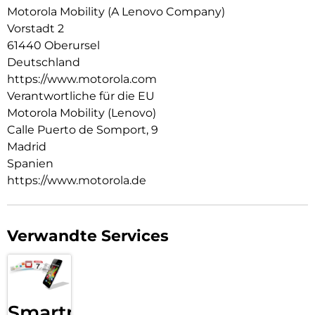
mit bis zu 16 Tagen Akkulaufzeit hast du genug Power für
Motorola Mobility (A Lenovo Company)
endlose Workouts. Die moto watch fit – stylisch und smart
Vorstadt 2
in jeder Hinsicht.
61440 Oberursel
Deutschland
https://www.motorola.com
Verantwortliche für die EU
Motorola Mobility (Lenovo)
Calle Puerto de Somport, 9
Madrid
Spanien
https://www.motorola.de
Verwandte Services
Smartphone