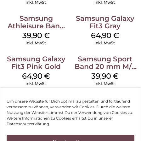
Classic Red
inkl. MwSt.
inkl. MwSt.
Samsung
Samsung Galaxy
Athleisure Band
Fit3 Gray
M/L Galaxy
39,90
€
64,90
€
Watch7 Silver
inkl. MwSt.
inkl. MwSt.
Samsung Galaxy
Samsung Sport
Fit3 Pink Gold
Band 20 mm M/L
Galaxy Watch4
64,90
€
39,90
€
Serie Graphite
inkl. MwSt.
inkl. MwSt.
Um unsere Website für Dich optimal zu gestalten und fortlaufend
verbessern zu können, verwenden wir Cookies. Durch die weitere
Nutzung der Website stimmst Du der Verwendung von Cookies zu.
Impressum
Weitere Informationen zu Cookies erhältst Du in unserer
Datenschutzerklärung.
AGB