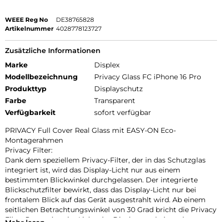
WEEE Reg No
DE38765828
Artikelnummer
4028778123727
Zusätzliche Informationen
Marke
Displex
Modellbezeichnung
Privacy Glass FC iPhone 16 Pro
Produkttyp
Displayschutz
Farbe
Transparent
Verfügbarkeit
sofort verfügbar
PRIVACY Full Cover Real Glass mit EASY-ON Eco-
Montagerahmen
Privacy Filter:
Dank dem speziellem Privacy-Filter, der in das Schutzglas
integriert ist, wird das Display-Licht nur aus einem
bestimmten Blickwinkel durchgelassen. Der integrierte
Blickschutzfilter bewirkt, dass das Display-Licht nur bei
frontalem Blick auf das Gerät ausgestrahlt wird. Ab einem
seitlichen Betrachtungswinkel von 30 Grad bricht die Privacy
Filter Protection das Licht, das Display erscheint schwarz.