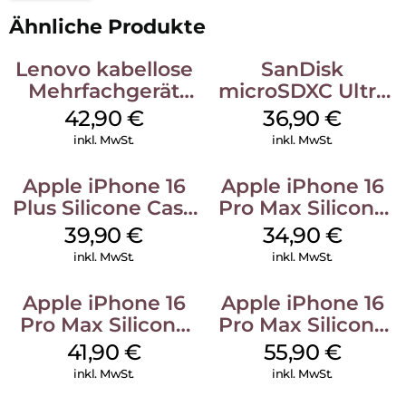
Ähnliche Produkte
Lenovo kabellose
SanDisk
Mehrfachgerät
microSDXC Ultra
Luna Grey
128 GB + Adapter
42,90
€
36,90
€
Mobile
inkl. MwSt.
inkl. MwSt.
Apple iPhone 16
Apple iPhone 16
Plus Silicone Case
Pro Max Silicone
MagSafe Plum
Case MagSafe
39,90
€
34,90
€
Denim
inkl. MwSt.
inkl. MwSt.
Apple iPhone 16
Apple iPhone 16
Pro Max Silicone
Pro Max Silicone
Case MagSafe
Case MagSafe
41,90
€
55,90
€
Ultramarine
Stone Gray
inkl. MwSt.
inkl. MwSt.