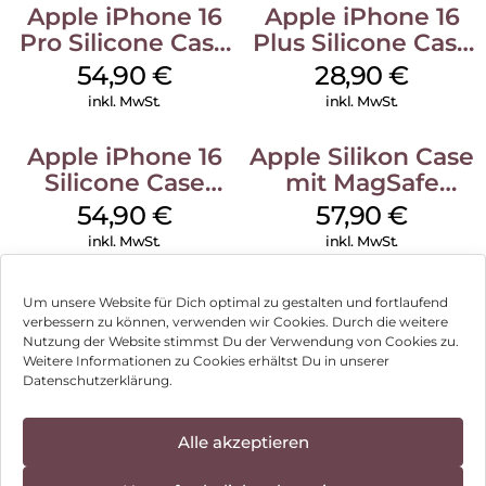
Apple iPhone 16
Apple iPhone 16
Pro Silicone Case
Plus Silicone Case
MagSafe Black
MagSafe Black
54,90
€
28,90
€
inkl. MwSt.
inkl. MwSt.
Apple iPhone 16
Apple Silikon Case
Silicone Case
mit MagSafe
MagSafe Lake
iPhone 14 Pro
54,90
€
57,90
€
Green
(PRODUCT)RED
inkl. MwSt.
inkl. MwSt.
Um unsere Website für Dich optimal zu gestalten und fortlaufend
verbessern zu können, verwenden wir Cookies. Durch die weitere
Nutzung der Website stimmst Du der Verwendung von Cookies zu.
Impressum
Weitere Informationen zu Cookies erhältst Du in unserer
Datenschutzerklärung.
AGB
Datenschutz
Alle akzeptieren
Vertrag widerrufen