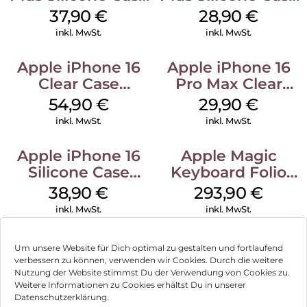
MagSafe Lake
MagSafe Black
37,90
€
28,90
€
Green
inkl. MwSt.
inkl. MwSt.
Apple iPhone 16
Apple iPhone 16
Clear Case
Pro Max Clear
MagSafe
Case MagSafe
54,90
€
29,90
€
Transparent
Transparent
inkl. MwSt.
inkl. MwSt.
Apple iPhone 16
Apple Magic
Silicone Case
Keyboard Folio
MagSafe
iPad 10.9″ (10.Gen.)
38,90
€
293,90
€
Ultramarine
Weiß
inkl. MwSt.
inkl. MwSt.
Um unsere Website für Dich optimal zu gestalten und fortlaufend
verbessern zu können, verwenden wir Cookies. Durch die weitere
Nutzung der Website stimmst Du der Verwendung von Cookies zu.
Impressum
Weitere Informationen zu Cookies erhältst Du in unserer
Datenschutzerklärung.