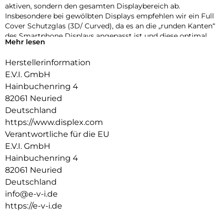
aktiven, sondern den gesamten Displaybereich ab.
Insbesondere bei gewölbten Displays empfehlen wir ein Full
Cover Schutzglas (3D/ Curved), da es an die „runden Kanten“
des Smartphone Displays angepasst ist und diese optimal
Mehr lesen
schützt. Das bedeutet maximalen Schutz, optimale
Displaynutzung, ohne störende Kanten.
Herstellerinformation
Glas- und Kantenhärte
E.V.I. GmbH
Das Displex Panzerglas hat einen Härtegrad von 10H und ist
Hainbuchenring 4
damit nicht nur kratz-, bruch-, und stoßfester als
82061 Neuried
vergleichbare Markenprodukte, sondern übertrifft sogar
Deutschland
hochwertiges Saphirglas (9H), das bei Luxusuhren eingesetzt
https://www.displex.com
wird. Die Kanten, die bruch- und stoßanfälligste Zone des
Smartphones und Schutzglases, sind spezialgehärtet, durch
Verantwortliche für die EU
eine mehrfache Polierung abgerundet und mit einer Schock-
E.V.I. GmbH
absorbierenden Kante (bei Full Cover Schutzgläsern)
Hainbuchenring 4
veredelt. Durch dieses aufwendige Produktionsverfahren
82061 Neuried
wird das Schutzglas extrem widerstandsfähig gegen
Deutschland
Schläge, Stöße und Bruch und ist zugleich besonders
angenehm bei der Nutzung.
info@e-v-i.de
https://e-v-i.de
Hüllenfreundlich
Unser Displex Schutzglas wird bis auf 5/100 mm genau auf