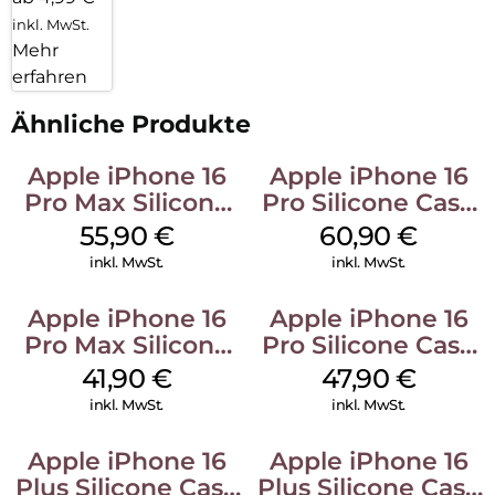
inkl. MwSt.
Mehr
erfahren
Ähnliche Produkte
Apple iPhone 16
Apple iPhone 16
Pro Max Silicone
Pro Silicone Case
Case MagSafe
MagSafe Stone
55,90
€
60,90
€
Stone Gray
Gray
inkl. MwSt.
inkl. MwSt.
Apple iPhone 16
Apple iPhone 16
Pro Max Silicone
Pro Silicone Case
Case MagSafe
MagSafe Denim
41,90
€
47,90
€
Ultramarine
inkl. MwSt.
inkl. MwSt.
Apple iPhone 16
Apple iPhone 16
Plus Silicone Case
Plus Silicone Case