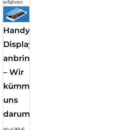
erfahren
Handy
Displayfolie
anbringen
– Wir
kümmern
uns
darum!
ab 4,99 €