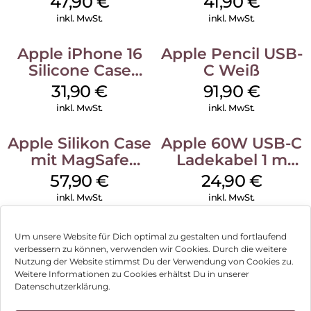
47,90
€
41,90
€
Black
Ultramarine
inkl. MwSt.
inkl. MwSt.
Apple iPhone 16
Apple Pencil USB-
Silicone Case
C Weiß
MagSafe Fuchsia
31,90
€
91,90
€
inkl. MwSt.
inkl. MwSt.
Apple Silikon Case
Apple 60W USB-C
mit MagSafe
Ladekabel 1 m
iPhone 14 Pro
Weiß
57,90
€
24,90
€
(PRODUCT)RED
inkl. MwSt.
inkl. MwSt.
Um unsere Website für Dich optimal zu gestalten und fortlaufend
verbessern zu können, verwenden wir Cookies. Durch die weitere
Nutzung der Website stimmst Du der Verwendung von Cookies zu.
Impressum
Weitere Informationen zu Cookies erhältst Du in unserer
Datenschutzerklärung.
AGB