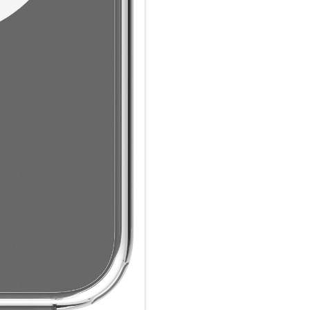
3m Fallschutz und MagSafe-Ko
Iceland Pro MagSafe wurde ent
Höhe zu schützen, und bietet
schlanken Design. Der integri
Laden und Kompatibilität mit
Glasklares Design:
Präsentieren Sie das Design Ih
Ihnen erlaubt, das ursprünglic
einen robusten Schutz zu geni