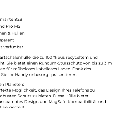
amante1928
and Pro MS
hen & Hüllen
sparent
rt verfügbar
artschalenhülle, die zu 100 % aus recyceltem und
ht. Sie bietet einen Rundum-Sturzschutz von bis zu 3 m
en für müheloses kabelloses Laden. Dank des
n Sie Ihr Handy unbesorgt präsentieren.
en Planeten:
rfekte Möglichkeit, das Design Ihres Telefons zu
robusten Schutz zu bieten. Diese Hülle bietet
ansparentes Design und MagSafe-Kompatibilität und
 hergestellt.
em Kunststoff:
 besteht aus GRS-zertifizierten, recycelten Materialien,
 Gegenwert von zwei Plastikflaschen entlastet wird.