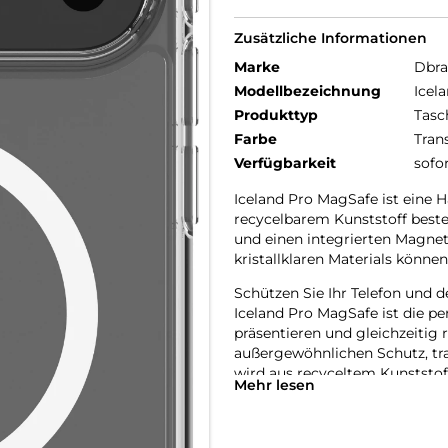
Zusätzliche Informationen
Marke
Dbr
Modellbezeichnung
Icel
Produkttyp
Tasc
Farbe
Tran
Verfügbarkeit
sofo
Iceland Pro MagSafe ist eine H
recycelbarem Kunststoff beste
und einen integrierten Magnet
kristallklaren Materials könne
Schützen Sie Ihr Telefon und d
Iceland Pro MagSafe ist die pe
präsentieren und gleichzeitig 
außergewöhnlichen Schutz, tr
wird aus recyceltem Kunststoff
Mehr lesen
Hergestellt aus 100% recycelt
Jede Iceland Pro MagSafe Hülle
wodurch unsere Umwelt um den