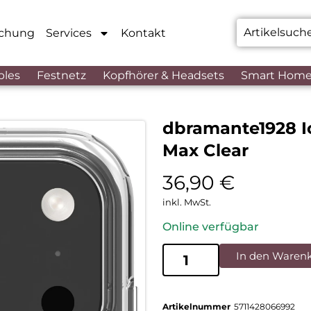
chung
Services
Kontakt
bles
Festnetz
Kopfhörer & Headsets
Smart Hom
dbramante1928 I
Max Clear
36,90
€
inkl. MwSt.
Online verfügbar
In den Waren
Artikelnummer
5711428066992