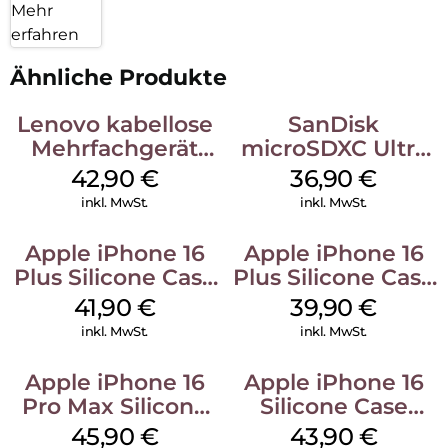
Mehr
erfahren
Ähnliche Produkte
Lenovo kabellose
SanDisk
Mehrfachgerät
microSDXC Ultra
Luna Grey
128 GB + Adapter
42,90
€
36,90
€
Mobile
inkl. MwSt.
inkl. MwSt.
Apple iPhone 16
Apple iPhone 16
Plus Silicone Case
Plus Silicone Case
MagSafe Stone
MagSafe Plum
41,90
€
39,90
€
Gray
inkl. MwSt.
inkl. MwSt.
Apple iPhone 16
Apple iPhone 16
Pro Max Silicone
Silicone Case
Case MagSafe
MagSafe Plum
45,90
€
43,90
€