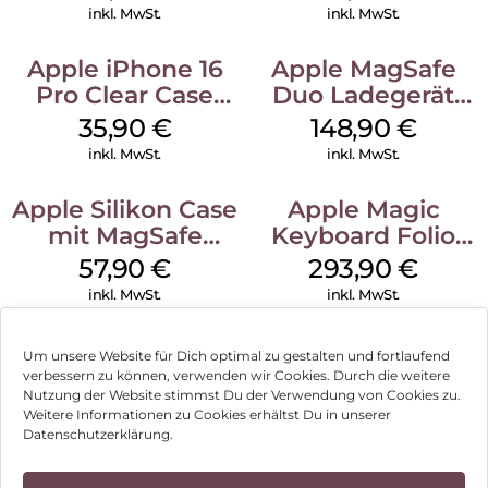
Ultramarine
inkl. MwSt.
inkl. MwSt.
Apple iPhone 16
Apple MagSafe
Pro Clear Case
Duo Ladegerät
MagSafe
Weiß
35,90
€
148,90
€
Transparent
inkl. MwSt.
inkl. MwSt.
Apple Silikon Case
Apple Magic
mit MagSafe
Keyboard Folio
iPhone 14 Pro
iPad 10.9″ (10.Gen.)
57,90
€
293,90
€
(PRODUCT)RED
Weiß
inkl. MwSt.
inkl. MwSt.
Um unsere Website für Dich optimal zu gestalten und fortlaufend
verbessern zu können, verwenden wir Cookies. Durch die weitere
Nutzung der Website stimmst Du der Verwendung von Cookies zu.
Impressum
Weitere Informationen zu Cookies erhältst Du in unserer
Datenschutzerklärung.
AGB