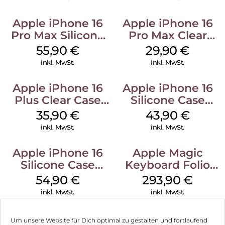
Apple iPhone 16
Apple iPhone 16
Pro Max Silicone
Pro Max Clear
Case MagSafe
Case MagSafe
55,90
€
29,90
€
Stone Gray
Transparent
inkl. MwSt.
inkl. MwSt.
Apple iPhone 16
Apple iPhone 16
Plus Clear Case
Silicone Case
MagSafe
MagSafe Plum
35,90
€
43,90
€
Transparent
inkl. MwSt.
inkl. MwSt.
Apple iPhone 16
Apple Magic
Silicone Case
Keyboard Folio
MagSafe Black
iPad 10.9″ (10.Gen.)
54,90
€
293,90
€
Weiß
inkl. MwSt.
inkl. MwSt.
Um unsere Website für Dich optimal zu gestalten und fortlaufend