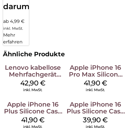
darum!
ab 4,99 €
inkl. MwSt.
Mehr
erfahren
Ähnliche Produkte
Lenovo kabellose
Apple iPhone 16
Mehrfachgerät
Pro Max Silicone
Luna Grey
Case MagSafe
42,90
€
41,90
€
Ultramarine
inkl. MwSt.
inkl. MwSt.
Apple iPhone 16
Apple iPhone 16
Plus Silicone Case
Plus Silicone Case
MagSafe Stone
MagSafe Plum
41,90
€
39,90
€
Gray
inkl. MwSt.
inkl. MwSt.