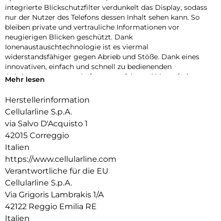
integrierte Blickschutzfilter verdunkelt das Display, sodass
nur der Nutzer des Telefons dessen Inhalt sehen kann. So
bleiben private und vertrauliche Informationen vor
neugierigen Blicken geschützt. Dank
Ionenaustauschtechnologie ist es viermal
widerstandsfähiger gegen Abrieb und Stöße. Dank eines
innovativen, einfach und schnell zu bedienenden
Anbringungssystems haftet es perfekt und blasenfrei.
Mehr lesen
Herstellerinformation
Cellularline S.p.A.
via Salvo D'Acquisto 1
42015 Correggio
Italien
https://www.cellularline.com
Verantwortliche für die EU
Cellularline S.p.A.
Via Grigoris Lambrakis 1/A
42122 Reggio Emilia RE
Italien