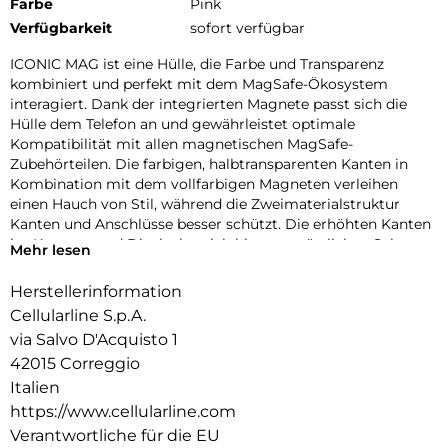
Farbe
Pink
Verfügbarkeit
sofort verfügbar
ICONIC MAG ist eine Hülle, die Farbe und Transparenz
kombiniert und perfekt mit dem MagSafe-Ökosystem
interagiert. Dank der integrierten Magnete passt sich die
Hülle dem Telefon an und gewährleistet optimale
Kompatibilität mit allen magnetischen MagSafe-
Zubehörteilen. Die farbigen, halbtransparenten Kanten in
Kombination mit dem vollfarbigen Magneten verleihen
einen Hauch von Stil, während die Zweimaterialstruktur
Kanten und Anschlüsse besser schützt. Die erhöhten Kanten
im Kamera- und Displaybereich bieten zusätzlichen Schutz
Mehr lesen
vor Stößen und Kratzern. Mit ICONIC MAG ist Ihr Telefon
geschützt und immer einsatzbereit mit dem MagSafe-
Herstellerinformation
Ökosystem.
Cellularline S.p.A.
via Salvo D'Acquisto 1
42015 Correggio
Italien
https://www.cellularline.com
Verantwortliche für die EU