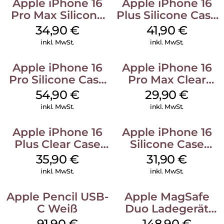
Apple iPhone 16
Apple iPhone 16
Pro Max Silicone
Plus Silicone Case
Case MagSafe
MagSafe Stone
34,90
€
41,90
€
Denim
Gray
inkl. MwSt.
inkl. MwSt.
Apple iPhone 16
Apple iPhone 16
Pro Silicone Case
Pro Max Clear
MagSafe Black
Case MagSafe
54,90
€
29,90
€
Transparent
inkl. MwSt.
inkl. MwSt.
Apple iPhone 16
Apple iPhone 16
Plus Clear Case
Silicone Case
MagSafe
MagSafe Fuchsia
35,90
€
31,90
€
Transparent
inkl. MwSt.
inkl. MwSt.
Apple Pencil USB-
Apple MagSafe
C Weiß
Duo Ladegerät
Weiß
91,90
€
148,90
€