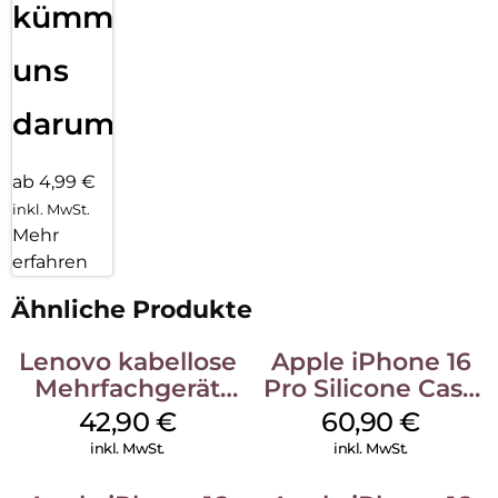
kümmern
uns
darum!
ab 4,99 €
inkl. MwSt.
Mehr
erfahren
Ähnliche Produkte
Lenovo kabellose
Apple iPhone 16
Mehrfachgerät
Pro Silicone Case
Luna Grey
MagSafe Stone
42,90
€
60,90
€
Gray
inkl. MwSt.
inkl. MwSt.