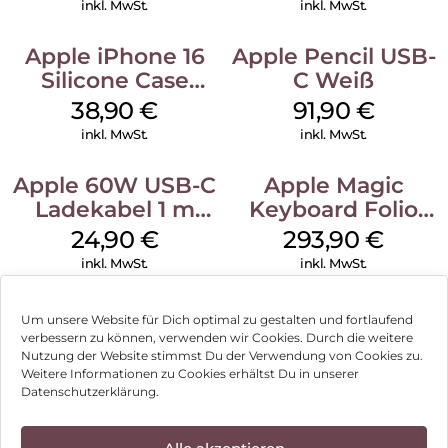
inkl. MwSt.
inkl. MwSt.
Apple iPhone 16
Apple Pencil USB-
Silicone Case
C Weiß
MagSafe
38,90
€
91,90
€
Ultramarine
inkl. MwSt.
inkl. MwSt.
Apple 60W USB-C
Apple Magic
Ladekabel 1 m
Keyboard Folio
Weiß
iPad 10.9″ (10.Gen.)
24,90
€
293,90
€
Weiß
inkl. MwSt.
inkl. MwSt.
Um unsere Website für Dich optimal zu gestalten und fortlaufend
verbessern zu können, verwenden wir Cookies. Durch die weitere
Nutzung der Website stimmst Du der Verwendung von Cookies zu.
Impressum
Weitere Informationen zu Cookies erhältst Du in unserer
Datenschutzerklärung.
AGB
Datenschutz