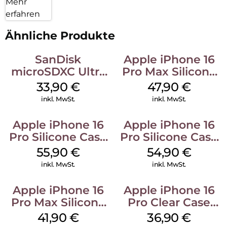
Mehr
erfahren
Ähnliche Produkte
SanDisk
Apple iPhone 16
microSDXC Ultra
Pro Max Silicone
128 GB + Adapter
Case MagSafe
33,90
€
47,90
€
Mobile
Black
inkl. MwSt.
inkl. MwSt.
Apple iPhone 16
Apple iPhone 16
Pro Silicone Case
Pro Silicone Case
MagSafe Stone
MagSafe Black
55,90
€
54,90
€
Gray
inkl. MwSt.
inkl. MwSt.
Apple iPhone 16
Apple iPhone 16
Pro Max Silicone
Pro Clear Case
Case MagSafe
MagSafe
41,90
€
36,90
€
Ultramarine
Transparent