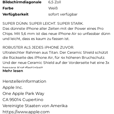
Bildschirmdiagonale
6,5 Zoll
Farbe
Weiß
Verfügbarkeit
sofort verfügbar
SUPER DÜNN. SUPER LEICHT. SUPER STARK.
Das dünnste iPhone aller Zeiten mit der Power eines Pro
Chips. Mit 5,6 mm ist das neue iPhone Air so unfassbar dünn
und leicht, dass es kaum zu fassen ist.
ROBUSTER ALS JEDES iPHONE ZUVOR.
Ultraleichter Rahmen aus Titan. Der Ceramic Shield schützt
die Rückseite des iPhone Air, für 4x höheren Bruchschutz.
Und der neue Ceramic Shield auf der Vorderseite hat eine 3x
bessere Kratzfestigkeit.
Mehr lesen
ZWEI FORTSCHRITTLICHE KAMERAS IN EINER.
Herstellerinformation
48 MP Fusion Kamera-System mit 2x Zoom in optischer
Qualität. Mach einfach perfekte Aufnahmen – direkt von dort,
Apple Inc.
wo du stehst.
One Apple Park Way
CA 95014 Cupertino
18MP CENTER STAGE FRONTKAMERA.
Flexible Bildausschnitte. Smarte Gruppenselfies, Videos mit
Vereinigte Staaten von Amerika
doppelter Aufnahme von Front- und Rückkamera und mehr.
https://www.apple.com