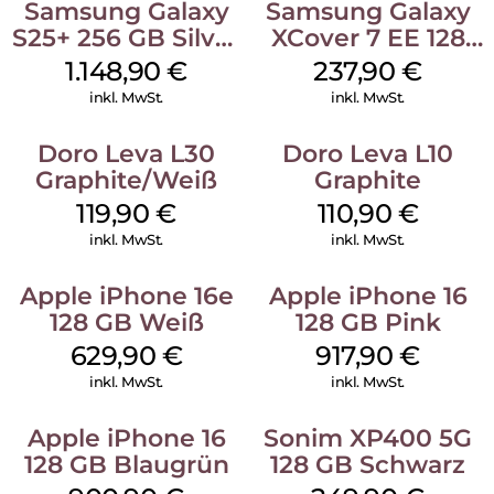
Samsung Galaxy
Samsung Galaxy
S25+ 256 GB Silver
XCover 7 EE 128
Shadow
GB Black
1.148,90
€
237,90
€
inkl. MwSt.
inkl. MwSt.
Doro Leva L30
Doro Leva L10
Graphite/Weiß
Graphite
119,90
€
110,90
€
inkl. MwSt.
inkl. MwSt.
Apple iPhone 16e
Apple iPhone 16
128 GB Weiß
128 GB Pink
629,90
€
917,90
€
inkl. MwSt.
inkl. MwSt.
Apple iPhone 16
Sonim XP400 5G
128 GB Blaugrün
128 GB Schwarz