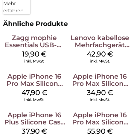
Mehr
erfahren
Ähnliche Produkte
Zagg mophie
Lenovo kabellose
Essentials USB-C-
Mehrfachgerät
20W Charger PD
Luna Grey
19,90
€
42,90
€
Weiß
inkl. MwSt.
inkl. MwSt.
Apple iPhone 16
Apple iPhone 16
Pro Max Silicone
Pro Max Silicone
Case MagSafe
Case MagSafe
47,90
€
34,90
€
Black
Denim
inkl. MwSt.
inkl. MwSt.
Apple iPhone 16
Apple iPhone 16
Plus Silicone Case
Pro Max Silicone
MagSafe Lake
Case MagSafe
37,90
€
55,90
€