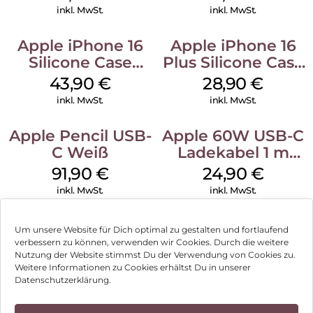
Green
Stone Gray
inkl. MwSt.
inkl. MwSt.
Apple iPhone 16
Apple iPhone 16
Silicone Case
Plus Silicone Case
MagSafe Plum
MagSafe Black
43,90
€
28,90
€
inkl. MwSt.
inkl. MwSt.
Apple Pencil USB-
Apple 60W USB-C
C Weiß
Ladekabel 1 m
Weiß
91,90
€
24,90
€
inkl. MwSt.
inkl. MwSt.
Um unsere Website für Dich optimal zu gestalten und fortlaufend
verbessern zu können, verwenden wir Cookies. Durch die weitere
Nutzung der Website stimmst Du der Verwendung von Cookies zu.
Impressum
Weitere Informationen zu Cookies erhältst Du in unserer
Datenschutzerklärung.
AGB