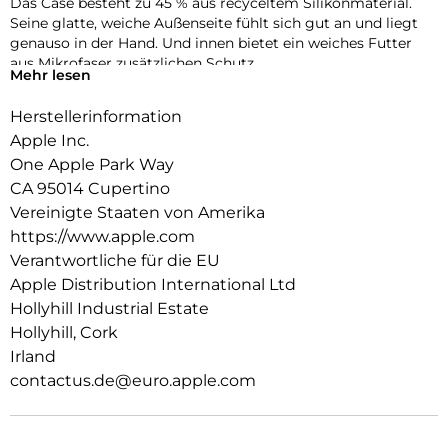
Das Case besteht zu 45 % aus recyceltem Silikon­material.
Seine glatte, weiche Außenseite fühlt sich gut an und liegt
genauso in der Hand. Und innen bietet ein weiches Futter
aus Mikrofaser zusätzlichen Schutz.
Mehr lesen
Dieses Case funktioniert nahtlos mit der Kamera­steuerung.
Herstellerinformation
Es kommt mit Saphirglas mit einer leitenden Schicht, die die
Bewegungen deines Fingers zur Kamerasteuerung
Apple Inc.
überträgt.
One Apple Park Way
CA 95014 Cupertino
Mit integrierten Magneten, die sich perfekt am iPhone 17
ausrichten, hält das Case ganz einfach und sorgt für
Vereinigte Staaten von Amerika
schnelleres kabel­loses Laden. Lass dein iPhone beim Laden
https://www.apple.com
einfach im Case und docke dein MagSafe Ladegerät an oder
Verantwortliche für die EU
leg es auf dein Qi2 25W oder Qi zertifiziertes Ladegerät.
Apple Distribution International Ltd
Wie jedes von Apple entwickelte Case durchläuft es im Laufe
Hollyhill Industrial Estate
des Design‑ und Fertigungs­prozesses Tausende von
Hollyhill, Cork
Teststunden. Deshalb sieht es nicht nur großartig aus,
Irland
sondern ist auch dafür gemacht, dein iPhone vor Kratzern
contactus.de@euro.apple.com
und bei Stürzen zu schützen.