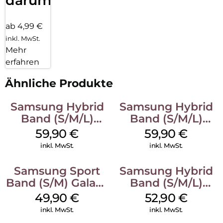
darum!
ab 4,99 €
inkl. MwSt.
Mehr
erfahren
Ähnliche Produkte
Samsung Hybrid
Samsung Hybrid
Band (S/M/L)
Band (S/M/L)
Galaxy
Galaxy
59,90
€
59,90
€
Watch8/Watch8
Watch8/Watch8
inkl. MwSt.
inkl. MwSt.
Classic Blue
Classic Taupe
Samsung Sport
Samsung Hybrid
Band (S/M) Galaxy
Band (S/M/L)
Watch8/Watch8
Galaxy
49,90
€
52,90
€
Classic Graphite
Watch8/Watch8
inkl. MwSt.
inkl. MwSt.
Classic White