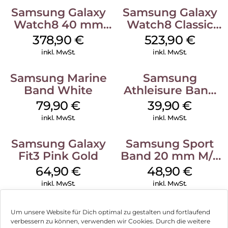
Samsung Galaxy
Samsung Galaxy
Watch8 40 mm
Watch8 Classic
Graphite
White
378,90
€
523,90
€
inkl. MwSt.
inkl. MwSt.
Samsung Marine
Samsung
Band White
Athleisure Band
M/L Galaxy
79,90
€
39,90
€
Watch7 Silver
inkl. MwSt.
inkl. MwSt.
Samsung Galaxy
Samsung Sport
Fit3 Pink Gold
Band 20 mm M/L
Galaxy Watch
64,90
€
48,90
€
Series Silber
inkl. MwSt.
inkl. MwSt.
Um unsere Website für Dich optimal zu gestalten und fortlaufend
verbessern zu können, verwenden wir Cookies. Durch die weitere