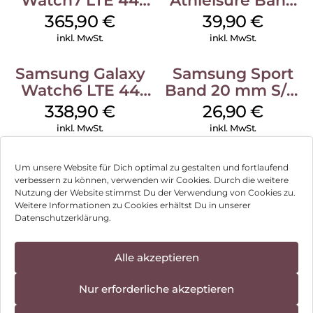
Watch7 LTE 44
Athleisure Band
mm Silver
M/L Galaxy
365,90
€
39,90
€
Watch7 Silver
inkl. MwSt.
inkl. MwSt.
Samsung Galaxy
Samsung Sport
Watch6 LTE 44
Band 20 mm S/M
mm Graphite
Galaxy Watch4
338,90
€
26,90
€
Serie Graphite
inkl. MwSt.
inkl. MwSt.
Um unsere Website für Dich optimal zu gestalten und fortlaufend
verbessern zu können, verwenden wir Cookies. Durch die weitere
Nutzung der Website stimmst Du der Verwendung von Cookies zu.
Impressum
Weitere Informationen zu Cookies erhältst Du in unserer
Datenschutzerklärung.
AGB
Datenschutz
Alle akzeptieren
Vertrag widerrufen
Nur erforderliche akzeptieren
Hinweis zur Batterieentsorgung