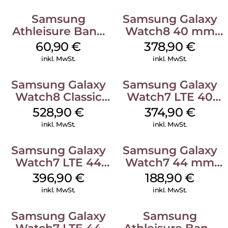
Samsung
Samsung Galaxy
Athleisure Band
Watch8 40 mm
(M/L) Galaxy
Graphite
60,90
€
378,90
€
Watch8/Watch8
inkl. MwSt.
inkl. MwSt.
Classic Green
Samsung Galaxy
Samsung Galaxy
Watch8 Classic
Watch7 LTE 40
Black
mm Cream
528,90
€
374,90
€
inkl. MwSt.
inkl. MwSt.
Samsung Galaxy
Samsung Galaxy
Watch7 LTE 44
Watch7 44 mm
mm Green
Green
396,90
€
188,90
€
inkl. MwSt.
inkl. MwSt.
Samsung Galaxy
Samsung