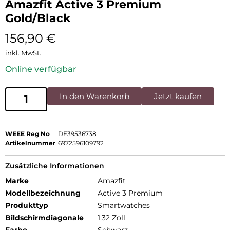
Amazfit Active 3 Premium
Gold/Black
156,90
€
inkl. MwSt.
Online verfügbar
In den Warenkorb
Jetzt kaufen
WEEE Reg No
DE39536738
Artikelnummer
6972596109792
Zusätzliche Informationen
Marke
Amazfit
Modellbezeichnung
Active 3 Premium
Produkttyp
Smartwatches
Bildschirmdiagonale
1,32 Zoll
Farbe
Schwarz