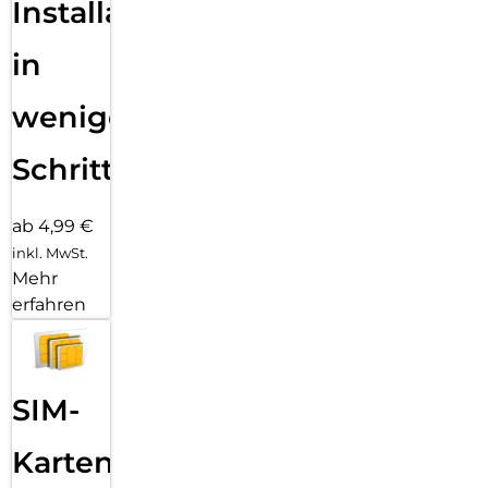
Unsere BioTracker-Technologie erfasst deine Herzfrequenz in
Installation
Echtzeit, deine Schlafqualität, den Blutsauerstoffgehalt und
dein Stressniveau und benachrichtigt dich bei ungewöhnlich
in
hohen oder niedrigen Werten deiner Vitaldaten.
Immer verbunden & Voll im Fokus:
wenigen
Tätige und empfange Bluetooth-Anrufe direkt über dein
Handgelenk, ohne dein Smartphone in die Hand nehmen zu
müssen. Nutze Zepp Flow, um deine Uhr per Sprachbefehl zu
Schritten
steuern, und sende Sprachnachrichten-zu-Text-Antworten auf
Android-Nachrichten.
ab 4,99 €
inkl. MwSt.
Mehr
erfahren
SIM-
Karten