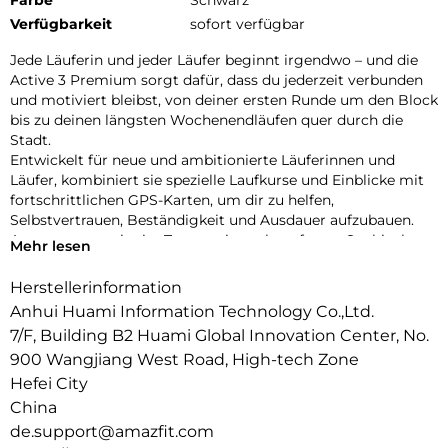
Verfügbarkeit
sofort verfügbar
Jede Läuferin und jeder Läufer beginnt irgendwo – und die
Active 3 Premium sorgt dafür, dass du jederzeit verbunden
und motiviert bleibst, von deiner ersten Runde um den Block
bis zu deinen längsten Wochenendläufen quer durch die
Stadt.
Entwickelt für neue und ambitionierte Läuferinnen und
Läufer, kombiniert sie spezielle Laufkurse und Einblicke mit
fortschrittlichen GPS-Karten, um dir zu helfen,
Selbstvertrauen, Beständigkeit und Ausdauer aufzubauen.
Ausgestattet mit vier Tasten, einem kratzfesten Saphirglas-
Mehr lesen
Display und einem brillanten 1,32″-AMOLED-Bildschirm, das
selbst bei intensiver Sonneneinstrahlung gut ablesbar ist,
Herstellerinformation
bietet dir die Active 3 Premium bei jedem Lauf volle
Anhui Huami Information Technology Co.,Ltd.
Kontrolle und beste Sicht – von Läufen im Morgengrauen bis
7/F, Building B2 Huami Global Innovation Center, No.
zu Runs durch die Innenstadt.
900 Wangjiang West Road, High-tech Zone
Klüger Trainieren, Kraftvoller Laufen:
Bringe dein Lauftraining auf das nächste Level – mit
Hefei City
wissenschaftlich fundierten Trainingsplänen vom Einsteiger-
China
bis zum Marathon-Niveau. Mit sofort startklaren Workouts
de.support@amazfit.com
wie Aerobic Endurance Foundation, Fartlek-Läufen und Core-