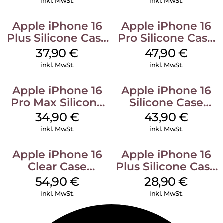
inkl. MwSt.
inkl. MwSt.
Apple iPhone 16
Apple iPhone 16
Plus Silicone Case
Pro Silicone Case
MagSafe Lake
MagSafe Denim
37,90
€
47,90
€
Green
inkl. MwSt.
inkl. MwSt.
Apple iPhone 16
Apple iPhone 16
Pro Max Silicone
Silicone Case
Case MagSafe
MagSafe Plum
34,90
€
43,90
€
Denim
inkl. MwSt.
inkl. MwSt.
Apple iPhone 16
Apple iPhone 16
Clear Case
Plus Silicone Case
MagSafe
MagSafe Black
54,90
€
28,90
€
Transparent
inkl. MwSt.
inkl. MwSt.