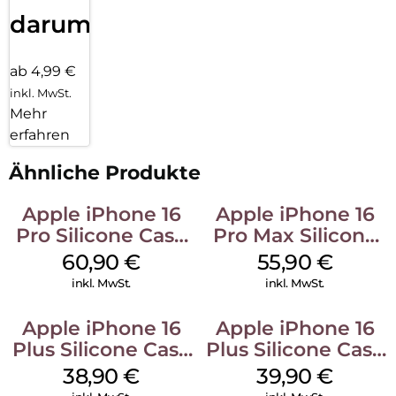
darum!
ab 4,99 €
inkl. MwSt.
Mehr
erfahren
Ähnliche Produkte
Apple iPhone 16
Apple iPhone 16
Pro Silicone Case
Pro Max Silicone
MagSafe Stone
Case MagSafe
60,90
€
55,90
€
Gray
Stone Gray
inkl. MwSt.
inkl. MwSt.
Apple iPhone 16
Apple iPhone 16
Plus Silicone Case
Plus Silicone Case
MagSafe Denim
MagSafe Plum
38,90
€
39,90
€