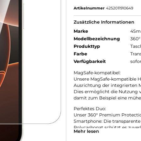
Artikelnummer
4252011910649
Zusätzliche Informationen
Marke
4Sm
Modellbezeichnung
360°
Produkttyp
Tasc
Farbe
Tran
Verfügbarkeit
sofo
MagSafe-kompatibel:
Unsere MagSafe-kompatible Han
Ausrichtung der integrierten 
Dies ermöglicht die Nutzung 
damit zum Beispiel eine mühel
Perfektes Duo:
Unser 360° Premium Protection
Smartphone: Die transparente 
Polycarbonat schützt es zuver
Mehr lesen
des Handys zu stören. Das ho
es den Bildschirm deines Gerät