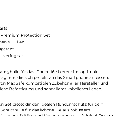
arts
 Premium Protection Set
hen & Hüllen
sparent
rt verfügbar
dyhülle für das iPhone 16e bietet eine optimale
Magnete, die sich perfekt an das Smartphone anpassen.
von MagSafe kompatiblen Zubehör aller Hersteller und
ose Befestigung und schnelleres kabelloses Laden.
 Set bietet dir den idealen Rundumschutz für dein
Schutzhülle für das iPhone 16e aus robustem
lässig vor Stößen und Kratzern ohne das Original-Design
chwertige 9H-Schutzglas, komplettiert den Schutz indem
s mit der gleichen Sorgfalt schützt.