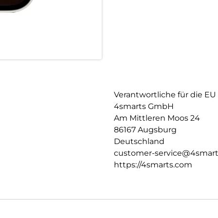
Unbeeinträchtigte Bedienung:
Die Schutzhülle und das mitge
Gerät, ohne die Bedienbarkeit
Kratzern bewahrt, schützt das
Funktionalität zu beeinträch
Schutz in einem Produkt.
Transparente Eleganz:
Entdecke den Vorteil von Schu
Verantwortliche für die EU
Transparenz der Hülle erhält 
4smarts GmbH
es, die Farbe und die Feinheite
Am Mittleren Moos 24
86167 Augsburg
Deutschland
customer-service@4smar
https://4smarts.com