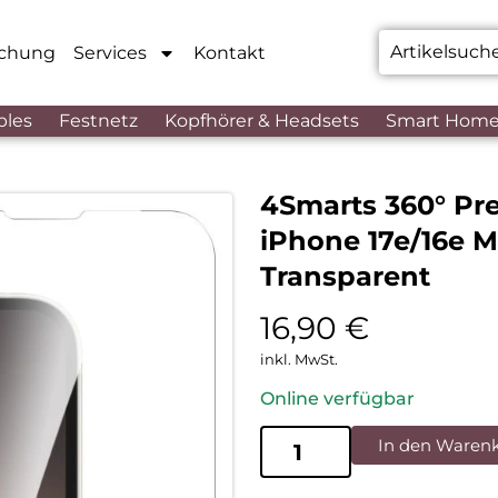
chung
Services
Kontakt
bles
Festnetz
Kopfhörer & Headsets
Smart Hom
4Smarts 360° Pre
iPhone 17e/16e 
Transparent
16,90
€
inkl. MwSt.
Online verfügbar
In den Waren