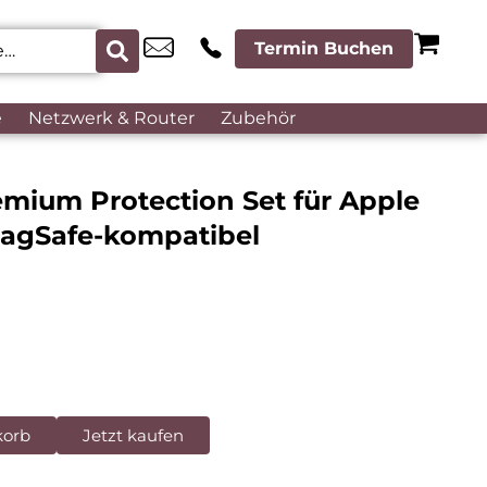
Termin Buchen
e
Netzwerk & Router
Zubehör
mium Protection Set für Apple
MagSafe-kompatibel
korb
Jetzt kaufen