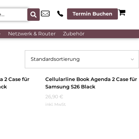
Termin Buchen
e
Netzwerk & Router
Zubehör
a 2 Case für
Cellularline Book Agenda 2 Case für
ack
Samsung S26 Black
26,90
€
inkl. MwSt.
Mehr Erfahren