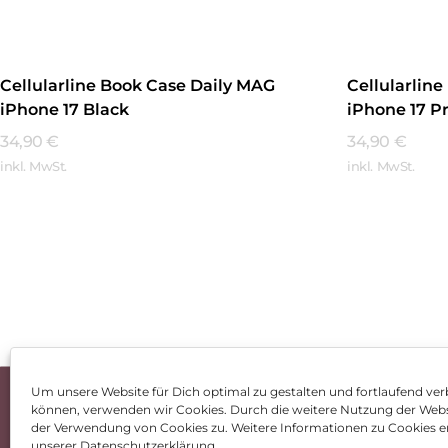
Cellularline Book Case Daily MAG
Cellularlin
iPhone 17 Black
iPhone 17 P
34,90
€
34,90
€
inkl. MwSt.
inkl. MwSt.
Mehr Erfahren
Mehr Erfa
Um unsere Website für Dich optimal zu gestalten und fortlaufend ver
können, verwenden wir Cookies. Durch die weitere Nutzung der Web
Impressum
AGB
Dat
der Verwendung von Cookies zu. Weitere Informationen zu Cookies er
unserer Datenschutzerklärung.