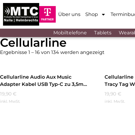
Über uns
Shop
Terminbu
Mobiltelefone
Tablets
Weara
Cellularline
Ergebnisse 1 – 16 von 134 werden angezeigt
Cellularline Audio Aux Music
Cellularline
Adapter Kabel USB Typ-C zu 3,5mm
Tracy Tag W
Klinke Schwarz
19,90
€
19,90
€
inkl. MwSt.
inkl. MwSt.
Mehr Erfahren
Mehr Erfa