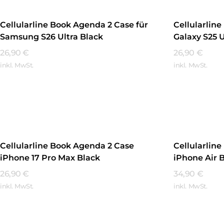
Cellularline Book Agenda 2 Case für
Cellularlin
Samsung S26 Ultra Black
Galaxy S25 U
26,90
€
26,90
€
inkl. MwSt.
inkl. MwSt.
Mehr Erfahren
Mehr Erfa
Cellularline Book Agenda 2 Case
Cellularlin
iPhone 17 Pro Max Black
iPhone Air 
26,90
€
34,90
€
inkl. MwSt.
inkl. MwSt.
Mehr Erfahren
Mehr Erfa