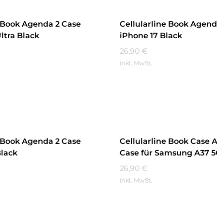
e Book Agenda 2 Case
Cellularline Book Agend
ltra Black
iPhone 17 Black
26,90
€
inkl. MwSt.
hren
Mehr Erfahren
e Book Agenda 2 Case
Cellularline Book Case 
Black
Case für Samsung A37 
26,90
€
inkl. MwSt.
hren
Mehr Erfahren