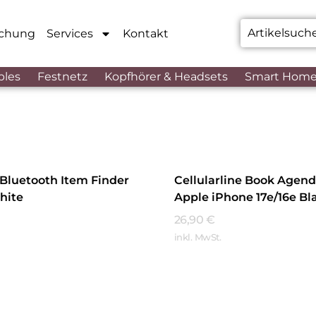
chung
Services
Kontakt
bles
Festnetz
Kopfhörer & Headsets
Smart Hom
 Bluetooth Item Finder
Cellularline Book Agend
hite
Apple iPhone 17e/16e Bl
26,90
€
inkl. MwSt.
hren
Mehr Erfahren