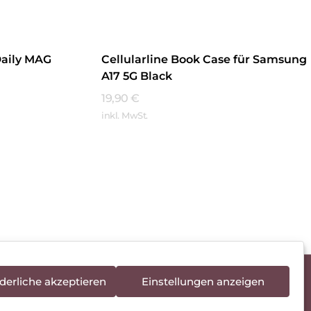
Daily MAG
Cellularline Book Case für Samsung
A17 5G Black
19,90
€
inkl. MwSt.
Mehr Erfahren
derliche akzeptieren
Einstellungen anzeigen
rieentsorgung
Newsletter