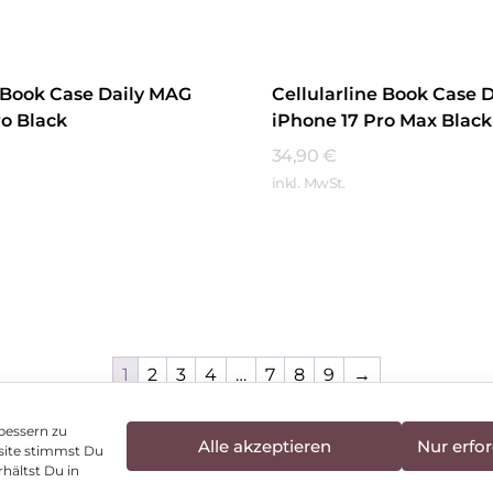
e Book Case Daily MAG
Cellularline Book Case 
ro Black
iPhone 17 Pro Max Black
34,90
€
inkl. MwSt.
hren
Mehr Erfahren
1
2
3
4
…
7
8
9
→
bessern zu
Alle akzeptieren
Nur erfor
site stimmst Du
enschutz
Vertrag widerrufen
Hinweis zur Batte
hältst Du in