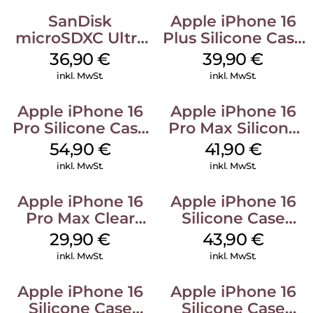
SanDisk
Apple iPhone 16
microSDXC Ultra
Plus Silicone Case
128 GB + Adapter
MagSafe Plum
36,90
€
39,90
€
Mobile
inkl. MwSt.
inkl. MwSt.
Apple iPhone 16
Apple iPhone 16
Pro Silicone Case
Pro Max Silicone
MagSafe Black
Case MagSafe
54,90
€
41,90
€
Ultramarine
inkl. MwSt.
inkl. MwSt.
Apple iPhone 16
Apple iPhone 16
Pro Max Clear
Silicone Case
Case MagSafe
MagSafe Plum
29,90
€
43,90
€
Transparent
inkl. MwSt.
inkl. MwSt.
Apple iPhone 16
Apple iPhone 16
Silicone Case
Silicone Case