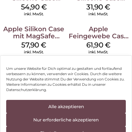
MagSafe Lake
MagSafe Fuchsia
54,90
€
31,90
€
Green
inkl. MwSt.
inkl. MwSt.
Apple Silikon Case
Apple
mit MagSafe
Feingewebe Case
iPhone 14 Pro
iPhone 15 Pro
57,90
€
61,90
€
(PRODUCT)RED
MagSafe Schwarz
inkl. MwSt.
inkl. MwSt.
Um unsere Website für Dich optimal zu gestalten und fortlaufend
verbessern zu können, verwenden wir Cookies. Durch die weitere
Nutzung der Website stimmst Du der Verwendung von Cookies zu.
Impressum
Weitere Informationen zu Cookies erhältst Du in unserer
Datenschutzerklärung.
AGB
Datenschutz
Alle akzeptieren
Vertrag widerrufen
Nur erforderliche akzeptieren
Hinweis zur Batterieentsorgung