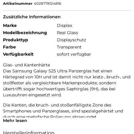
Artikelnummer
4028778124816
Zusätzliche Informationen
Marke
Displex
Modellbezeichnung
Real Glass
Produkttyp
Displayschutz
Farbe
Transparent
Verfügbarkeit
sofort verfügbar
Glas- und Kantenhärte
Das Samsung Galaxy S25 Ultra Panzerglas hat einen
Härtegrad von 10H und ist damit nicht nur kratz-, bruch-, und
stoßfester als vergleichbare Markenprodukte, sondern
übertrifft sogar hochwertiges Saphirglas (9H), das bei
Luxusuhren eingesetzt wird.
Die Kanten, die bruch- und stoßanfälligste Zone des
Smartphones und Panzerglases, sind spezialgehärtet und
durch eine mehrfache Polierung abgerundet.
Mehr lesen
Durch dieses aufwendige Produktionsverfahren wird das
Herstellerinformation
Samsung S25 Ultra Panzerglas extrem widerstandsfähig